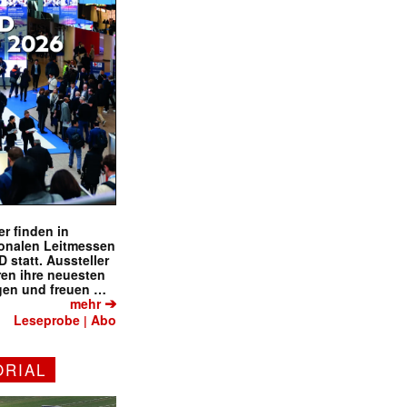
r finden in
ionalen Leitmessen
tatt. Aussteller
eren ihre neuesten
gen und freuen …
➔
mehr
Leseprobe
Abo
|
ORIAL