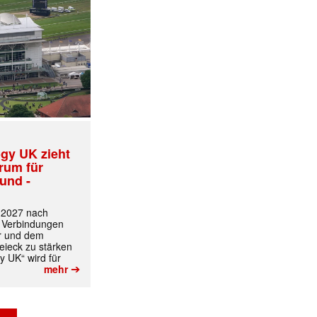
gy UK zieht
trum für
und -
t 2027 nach
 Verbindungen
r und dem
ieck zu stärken
y UK“ wird für
➔
mehr