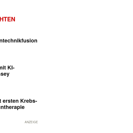
CHTEN
ntechnikfusion
it KI-
ssey
 ersten Krebs-
untherapie
ANZEIGE