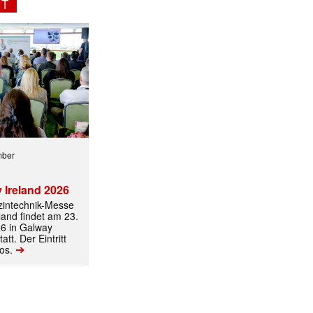
NT
✕
mber
 Ireland 2026
izintechnik-Messe
land findet am 23.
6 in Galway
att. Der Eintritt
➔
los.