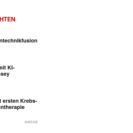
CHTEN
ntechnikfusion
it KI-
ssey
 ersten Krebs-
untherapie
ANZEIGE