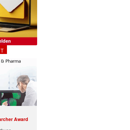
✕
NT
archer Award