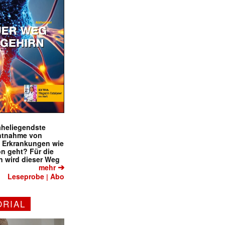
naheliegendste
ntnahme von
f Erkrankungen wie
on geht? Für die
 wird dieser Weg
➔
mehr
Leseprobe
Abo
|
ORIAL