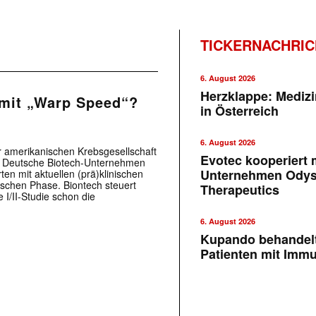
TICKERNACHRI
6. August 2026
Herzklappe: Medizi
 mit „Warp Speed“?
in Österreich
6. August 2026
r amerikanischen Krebsgesellschaft
Evotec kooperiert m
. Deutsche Biotech-Unternehmen
Unternehmen Ody
en mit aktuellen (prä)klinischen
nischen Phase. Biontech steuert
Therapeutics
I/II-Studie schon die
6. August 2026
Kupando behandelt
Patienten mit Imm