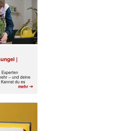
ungel |
m Experten
 mehr – und deine
 Kannst du es
➔
mehr