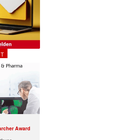
NT
✕
archer Award