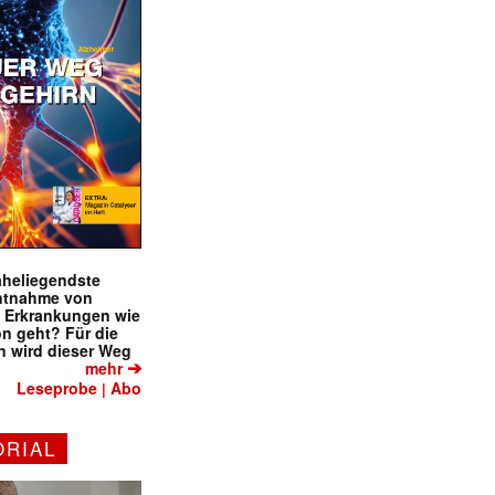
naheliegendste
ntnahme von
f Erkrankungen wie
on geht? Für die
 wird dieser Weg
➔
mehr
Leseprobe
Abo
|
ORIAL