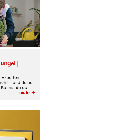
ungel |
m Experten
 mehr – und deine
 Kannst du es
➔
mehr