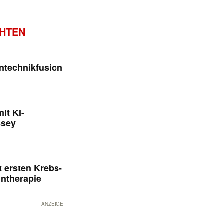
CHTEN
ntechnikfusion
it KI-
ssey
 ersten Krebs-
untherapie
ANZEIGE