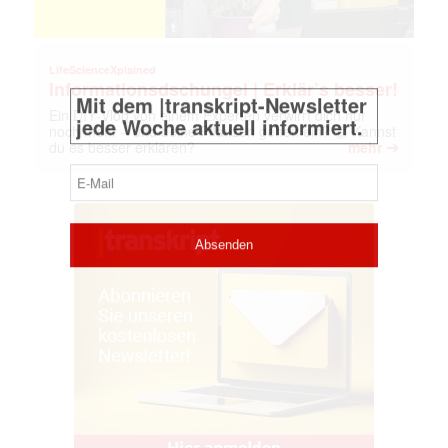
E-
Mail
(erforderlich)
LifeScienceXplained
Informationsdschungel | Erklär’s besser!
Ein DIY‑Vlog von einem Experten verwirrt dich nur
noch mehr – und deine Pflanzen gehen ein? 🤯 Kannst
➔
du es besser erklären?
mehr