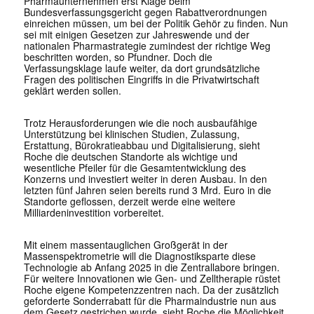
Pharmaunternehmen erst Klage beim
Bundesverfassungsgericht gegen Rabattverordnungen
einreichen müssen, um bei der Politik Gehör zu finden. Nun
sei mit einigen Gesetzen zur Jahreswende und der
nationalen Pharmastrategie zumindest der richtige Weg
beschritten worden, so Pfundner. Doch die
Verfassungsklage laufe weiter, da dort grundsätzliche
Fragen des politischen Eingriffs in die Privatwirtschaft
geklärt werden sollen.
Trotz Herausforderungen wie die noch ausbaufähige
Unterstützung bei klinischen Studien, Zulassung,
Erstattung, Bürokratieabbau und Digitalisierung, sieht
Roche die deutschen Standorte als wichtige und
wesentliche Pfeiler für die Gesamtentwicklung des
Konzerns und investiert weiter in deren Ausbau. In den
letzten fünf Jahren seien bereits rund 3 Mrd. Euro in die
Standorte geflossen, derzeit werde eine weitere
Milliardeninvestition vorbereitet.
Mit einem massentauglichen Großgerät in der
Massenspektrometrie will die Diagnostiksparte diese
Technologie ab Anfang 2025 in die Zentrallabore bringen.
Für weitere Innovationen wie Gen- und Zelltherapie rüstet
Roche eigene Kompetenzzentren nach. Da der zusätzlich
geforderte Sonderrabatt für die Pharmaindustrie nun aus
dem Gesetz gestrichen wurde, sieht Roche die Möglichkeit,