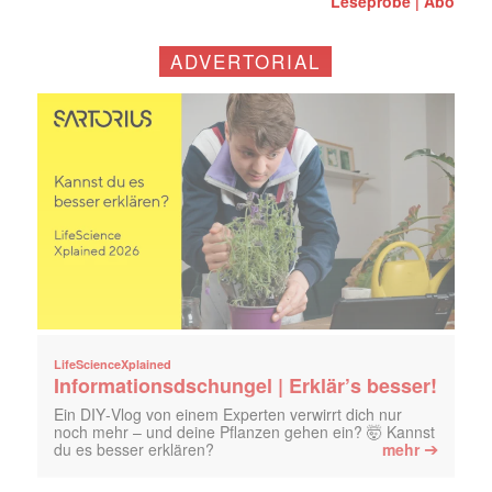
Leseprobe
Abo
|
ADVERTORIAL
LifeScienceXplained
Informationsdschungel | Erklär’s besser!
Ein DIY‑Vlog von einem Experten verwirrt dich nur
noch mehr – und deine Pflanzen gehen ein? 🤯 Kannst
➔
du es besser erklären?
mehr