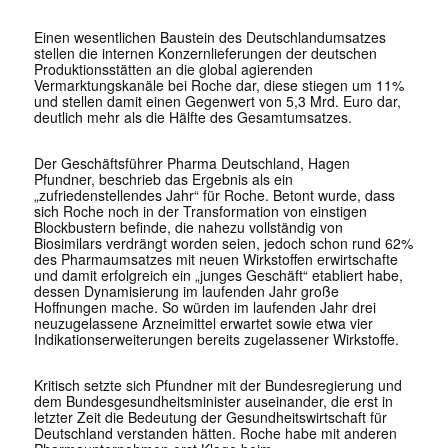
Einen wesentlichen Baustein des Deutschlandumsatzes
stellen die internen Konzernlieferungen der deutschen
Produktionsstätten an die global agierenden
Vermarktungskanäle bei Roche dar, diese stiegen um 11%
und stellen damit einen Gegenwert von 5,3 Mrd. Euro dar,
deutlich mehr als die Hälfte des Gesamtumsatzes.
Der Geschäftsführer Pharma Deutschland, Hagen
Pfundner, beschrieb das Ergebnis als ein
„zufriedenstellendes Jahr“ für Roche. Betont wurde, dass
sich Roche noch in der Transformation von einstigen
Blockbustern befinde, die nahezu vollständig von
Biosimilars verdrängt worden seien, jedoch schon rund 62%
des Pharmaumsatzes mit neuen Wirkstoffen erwirtschafte
und damit erfolgreich ein „junges Geschäft“ etabliert habe,
dessen Dynamisierung im laufenden Jahr große
Hoffnungen mache. So würden im laufenden Jahr drei
neuzugelassene Arzneimittel erwartet sowie etwa vier
Indikationserweiterungen bereits zugelassener Wirkstoffe.
Kritisch setzte sich Pfundner mit der Bundesregierung und
dem Bundesgesundheitsminister auseinander, die erst in
letzter Zeit die Bedeutung der Gesundheitswirtschaft für
Deutschland verstanden hätten. Roche habe mit anderen