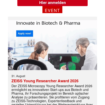
EVENT
31. August
ZEISS Young Researcher Award 2026
Der ZEISS Microscopy Young Researcher Award 2026
ermöglicht es innovativen Start-ups aus Biotech und
Mit dem |transkript-Newsletter
Pharma, ihr Forschungsprojekt im Bereich optischer
jede Woche aktuell informiert.
Analyse zu präsentieren. Sie profitieren vom Zugang
zu ZEISS-Technologien, Expertenfeedback und
gezielter Unterstützung bei der Weiterentwicklung ihrer