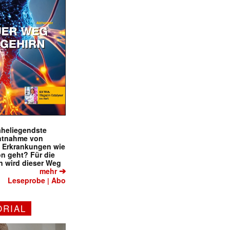
naheliegendste
ntnahme von
f Erkrankungen wie
on geht? Für die
 wird dieser Weg
➔
mehr
Leseprobe
Abo
|
ORIAL