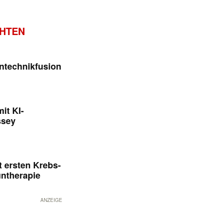
CHTEN
ntechnikfusion
it KI-
ssey
 ersten Krebs-
untherapie
ANZEIGE