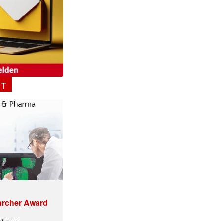
NT
✕
archer Award