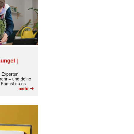
ungel |
m Experten
 mehr – und deine
 Kannst du es
➔
mehr