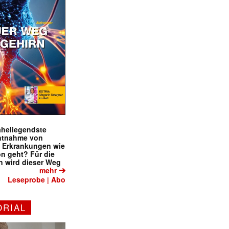
naheliegendste
ntnahme von
f Erkrankungen wie
on geht? Für die
 wird dieser Weg
➔
mehr
Leseprobe
Abo
|
ORIAL