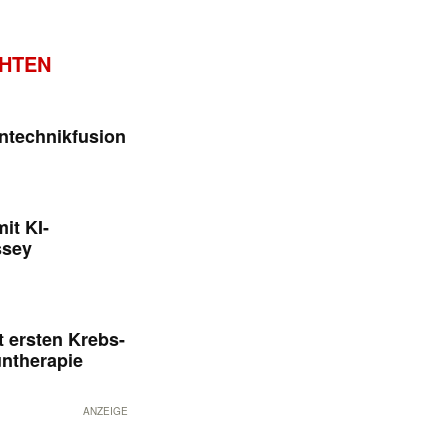
CHTEN
ntechnikfusion
it KI-
ssey
 ersten Krebs-
untherapie
ANZEIGE