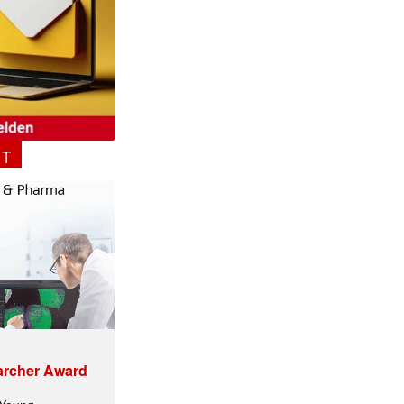
NT
archer Award