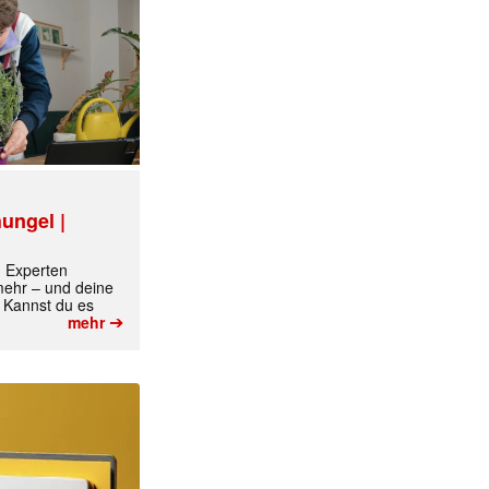
ungel |
m Experten
 mehr – und deine
 Kannst du es
➔
mehr
✕