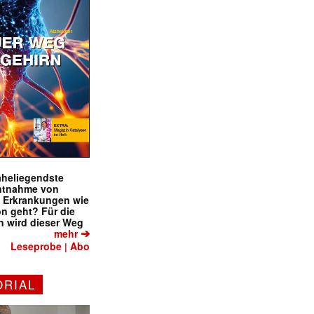
naheliegendste
ntnahme von
f Erkrankungen wie
on geht? Für die
 wird dieser Weg
➔
mehr
Leseprobe
Abo
|
ORIAL