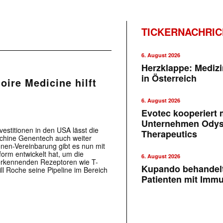
TICKERNACHRI
6. August 2026
Herzklappe: Medizi
in Österreich
ire Medicine hilft
6. August 2026
Evotec kooperiert m
Unternehmen Ody
vestitionen in den USA lässt die
Therapeutics
chine Genentech auch weiter
onen-Vereinbarung gibt es nun mit
form entwickelt hat, um die
6. August 2026
erkennenden Rezeptoren wie T-
Kupando behandelt
ll Roche seine Pipeline im Bereich
Patienten mit Imm