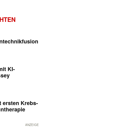
CHTEN
ntechnikfusion
it KI-
ssey
 ersten Krebs-
untherapie
ANZEIGE