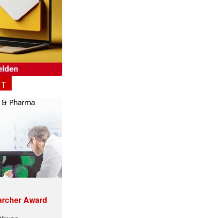
NT
✕
archer Award