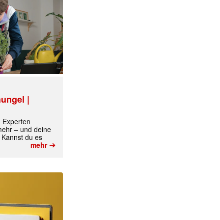
ungel |
m Experten
 mehr – und deine
 Kannst du es
➔
mehr