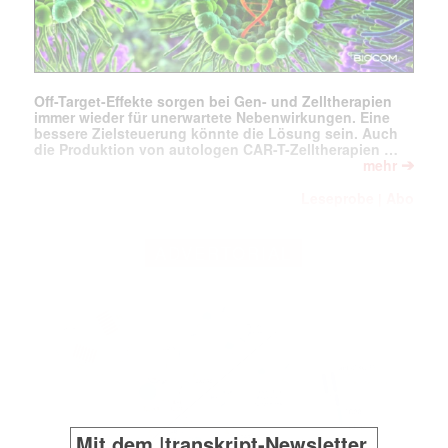
Off-Target-Effekte sorgen bei Gen- und Zelltherapien
immer wieder für unerwartete Nebenwirkungen. Eine
bessere Zielsteuerung könnte die Lösung sein. Auch
die Produktion von autologen CAR-T-Zelltherapien …
➔
mehr
Leseprobe
Abo
|
ADVERTORIAL
Mit dem |transkript-Newsletter