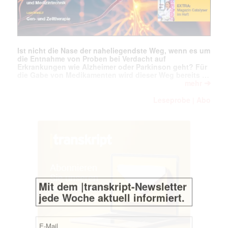
Ist nicht die Nase der naheliegendste Weg, wenn es um
die Entnahme von Proben bei Verdacht auf
Erkrankungen wie Alzheimer oder Parkinson geht? Für
die Gabe von Medikamenten wird dieser Weg bereits …
➔
mehr
Leseprobe
Abo
|
Mit dem |transkript-Newsletter
jede Woche aktuell informiert.
E-
Mail
(erforderlich)