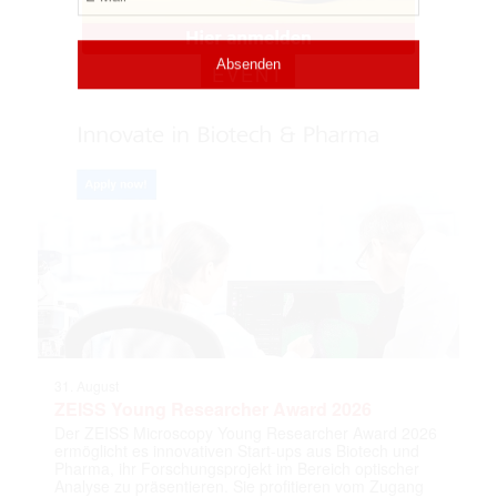
EVENT
31. August
ZEISS Young Researcher Award 2026
Der ZEISS Microscopy Young Researcher Award 2026
ermöglicht es innovativen Start-ups aus Biotech und
Pharma, ihr Forschungsprojekt im Bereich optischer
Analyse zu präsentieren. Sie profitieren vom Zugang