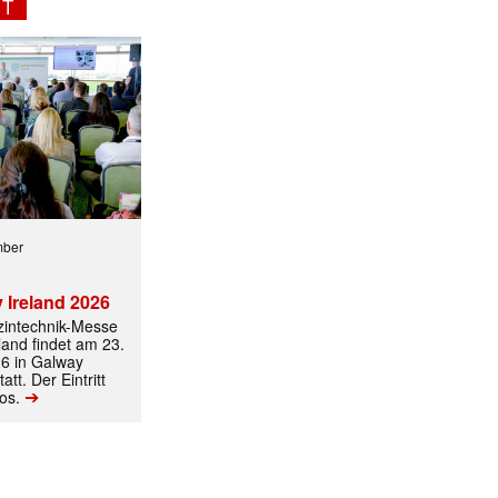
NT
ormiert.
mber
 Ireland 2026
izintechnik-Messe
land findet am 23.
6 in Galway
att. Der Eintritt
➔
los.