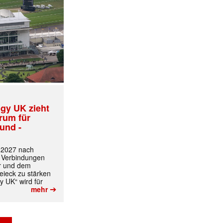
gy UK zieht
trum für
und -
t 2027 nach
 Verbindungen
r und dem
ieck zu stärken
y UK“ wird für
➔
mehr