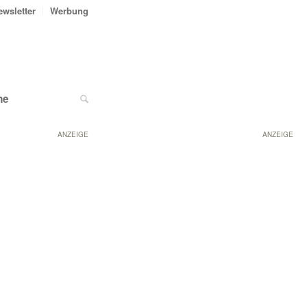
ewsletter
Werbung
ne
ANZEIGE
ANZEIGE