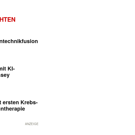
CHTEN
ntechnikfusion
it KI-
ssey
 ersten Krebs-
untherapie
ANZEIGE