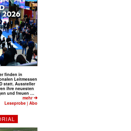
r finden in
ionalen Leitmessen
tatt. Aussteller
eren ihre neuesten
gen und freuen …
➔
mehr
Leseprobe
Abo
|
ORIAL
✕