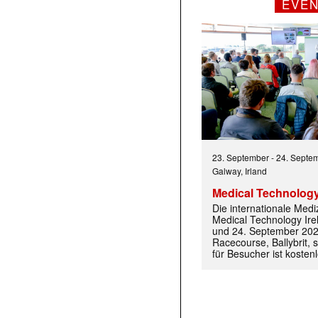
EVE
 |transkript-Newsletter jede Woche aktuell inf
23. September
-
24. Septe
Galway, Irland
)
Medical Technology
Die internationale Med
Medical Technology Ire
und 24. September 202
Racecourse, Ballybrit, st
für Besucher ist kosten