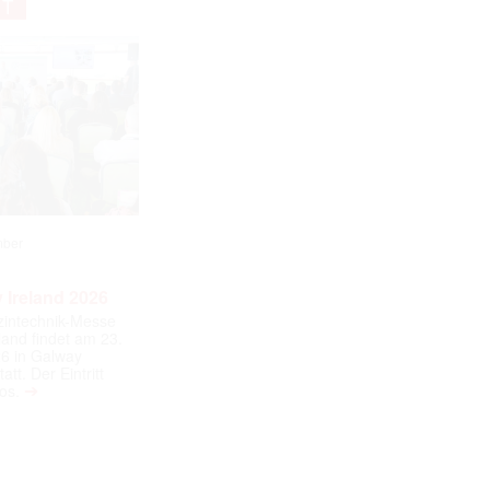
NT
mber
 Ireland 2026
izintechnik-Messe
land findet am 23.
6 in Galway
att. Der Eintritt
➔
los.