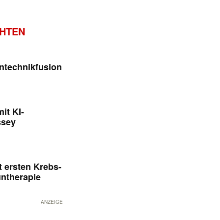
CHTEN
ntechnikfusion
it KI-
ssey
 ersten Krebs-
untherapie
ANZEIGE