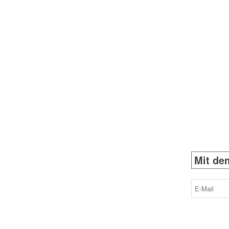
Mit dem
E-
Mail
(erforderlich