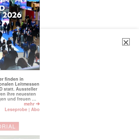
✕
r finden in
ionalen Leitmessen
tatt. Aussteller
eren ihre neuesten
gen und freuen …
➔
mehr
Leseprobe
Abo
|
ORIAL