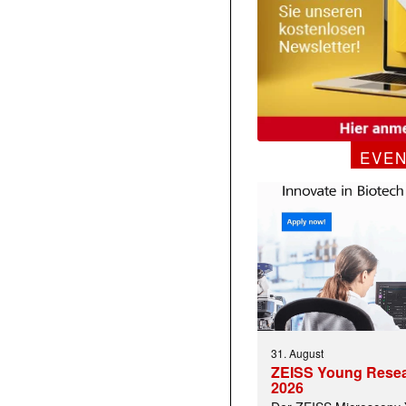
 |transkript-Newsletter jede Woche aktuell inf
EVE
)
31. August
ZEISS Young Rese
2026