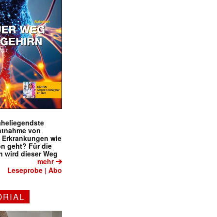
naheliegendste
ntnahme von
f Erkrankungen wie
on geht? Für die
 wird dieser Weg
➔
mehr
Leseprobe
Abo
|
✕
ORIAL