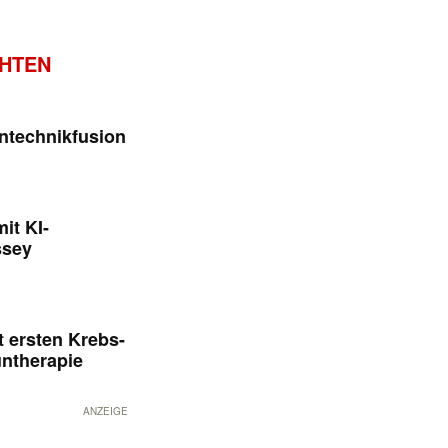
CHTEN
ntechnikfusion
it KI-
ssey
 ersten Krebs-
untherapie
ANZEIGE