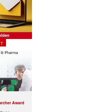
ormiert.
NT
archer Award