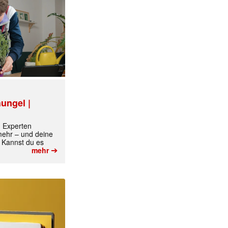
ungel |
m Experten
 mehr – und deine
 Kannst du es
➔
mehr