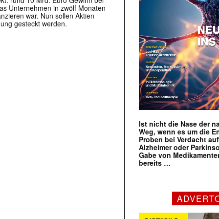
ekt: rund 10 Mrd. Euro Gewinn bei
das Unternehmen in zwölf Monaten
nzieren war. Nun sollen Aktien
chung gesteckt werden.
Ist nicht die Nase der 
Weg, wenn es um die E
Proben bei Verdacht au
Alzheimer oder Parkins
Gabe von Medikamenten
bereits …
ADVERT