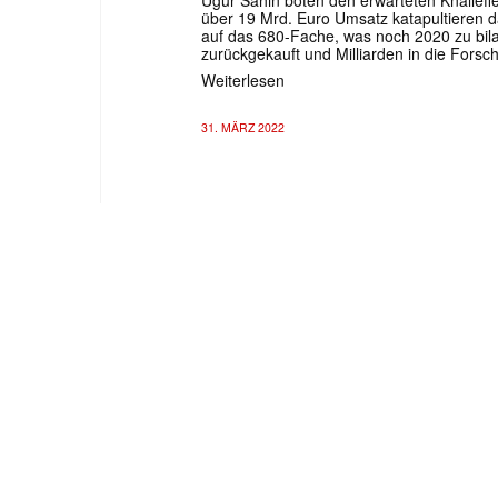
Ugur Sahin boten den erwarteten Knalleff
über 19 Mrd. Euro Umsatz katapultieren 
auf das 680-Fache, was noch 2020 zu bila
zurückgekauft und Milliarden in die Fors
Weiterlesen
31. MÄRZ 2022