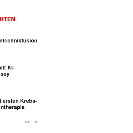
CHTEN
ntechnikfusion
it KI-
ssey
 ersten Krebs-
untherapie
ANZEIGE