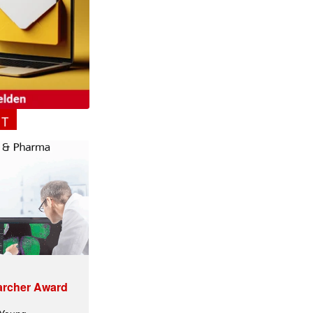
NT
archer Award