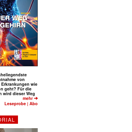
naheliegendste
ntnahme von
f Erkrankungen wie
on geht? Für die
 wird dieser Weg
➔
mehr
Leseprobe
Abo
|
ORIAL