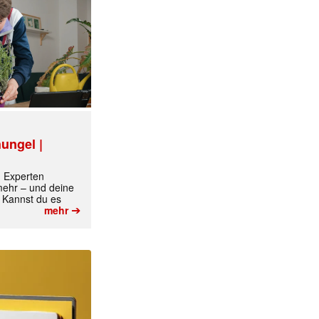
ungel |
m Experten
 mehr – und deine
 Kannst du es
➔
mehr
✕