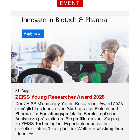
EVENT
Mit dem |transkript-Newsletter
31. August
jede Woche aktuell informiert.
ZEISS Young Researcher Award 2026
Der ZEISS Microscopy Young Researcher Award 2026
E-
ermöglicht es innovativen Start-ups aus Biotech und
Mail
Pharma, ihr Forschungsprojekt im Bereich optischer
(erforderlich)
Analyse zu präsentieren. Sie profitieren vom Zugang
zu ZEISS-Technologien, Expertenfeedback und
gezielter Unterstützung bei der Weiterentwicklung ihrer
➔
Ideen.