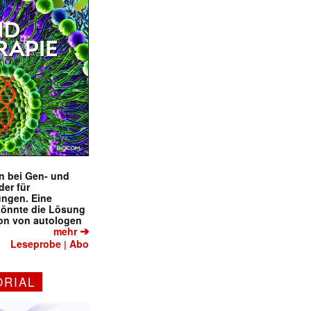
en bei Gen- und
der für
ungen. Eine
könnte die Lösung
ion von autologen
➔
mehr
Leseprobe
Abo
|
ORIAL