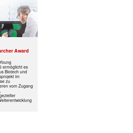
✕
archer Award
 Young
 ermöglicht es
aus Biotech und
projekt im
yse zu
itieren vom Zugang
,
ezielter
Weiterentwicklung