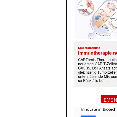
Krebsforschung
Immuntherapie n
CARTemis Therapeutics
neuartige CAR T-Zellth
CXCR5. Der Ansatz adr
gleichzeitig Tumorzelle
unterstützende Mikrou
so Rückfälle bei …
EVE