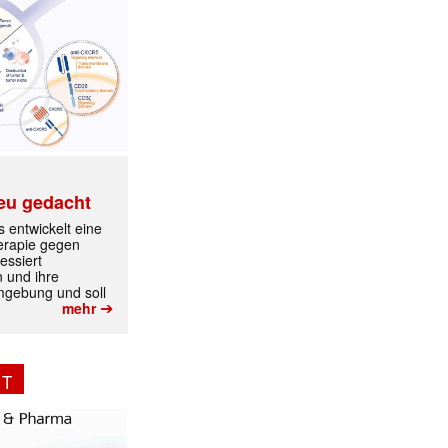
eu gedacht
 entwickelt eine
erapie gegen
essiert
n und ihre
mgebung und soll
➔
mehr
NT