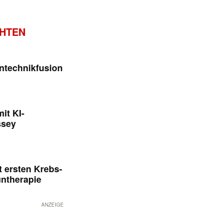
CHTEN
ntechnikfusion
it KI-
ssey
 ersten Krebs-
untherapie
ANZEIGE