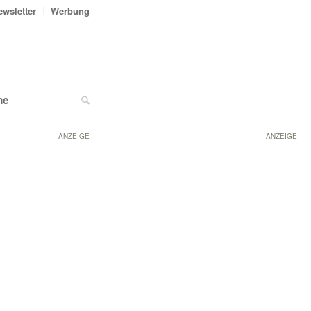
ewsletter
Werbung
ne
ANZEIGE
ANZEIGE