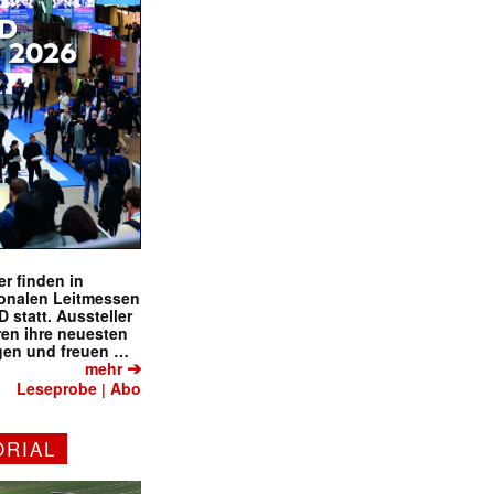
r finden in
ionalen Leitmessen
tatt. Aussteller
eren ihre neuesten
gen und freuen …
➔
mehr
Leseprobe
Abo
|
ORIAL