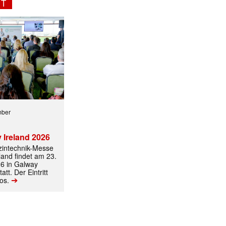
NT
mber
✕
 Ireland 2026
izintechnik-Messe
land findet am 23.
6 in Galway
att. Der Eintritt
➔
los.