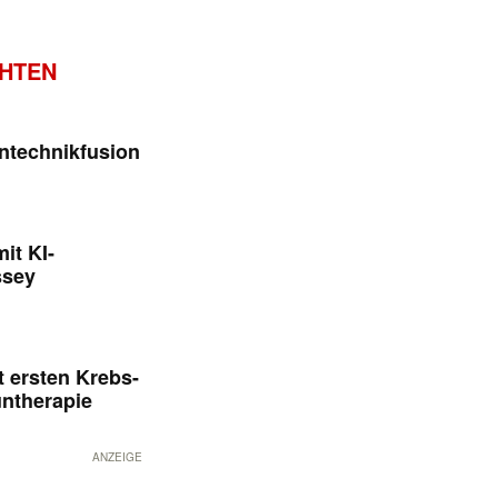
CHTEN
ntechnikfusion
it KI-
ssey
 ersten Krebs-
untherapie
ANZEIGE