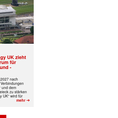
gy UK zieht
trum für
und -
t 2027 nach
 Verbindungen
r und dem
ieck zu stärken
y UK“ wird für
➔
mehr