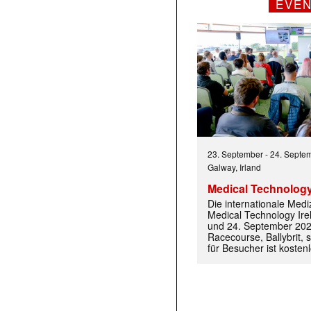
EVE
23. September
-
24. Septe
Galway, Irland
 |transkript-Newsletter jede Woche aktuell inf
Medical Technology
Die internationale Med
Medical Technology Ire
und 24. September 202
)
Racecourse, Ballybrit, st
für Besucher ist kosten