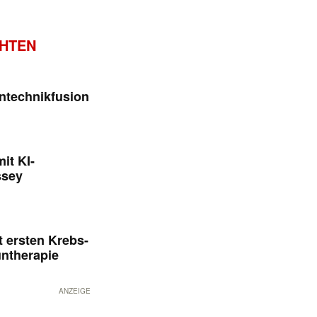
CHTEN
ntechnikfusion
it KI-
ssey
 ersten Krebs-
untherapie
ANZEIGE