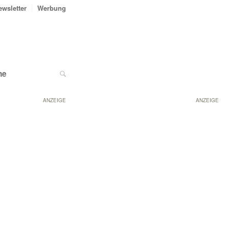
ewsletter
Werbung
ne
ANZEIGE
ANZEIGE