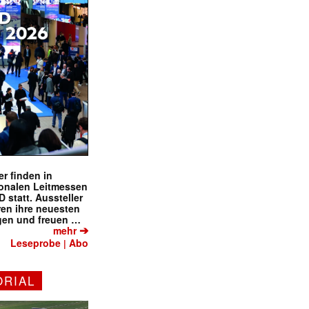
r finden in
ionalen Leitmessen
tatt. Aussteller
eren ihre neuesten
gen und freuen …
➔
mehr
Leseprobe
Abo
|
ORIAL