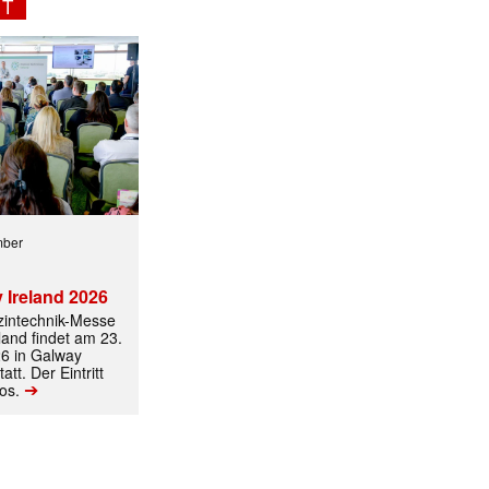
NT
mber
ormiert.
 Ireland 2026
izintechnik-Messe
land findet am 23.
6 in Galway
att. Der Eintritt
➔
los.