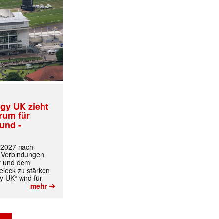
✕
gy UK zieht
trum für
und -
t 2027 nach
 Verbindungen
r und dem
ieck zu stärken
y UK“ wird für
➔
mehr