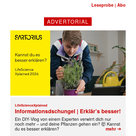
Leseprobe
Abo
|
ADVERTORIAL
LifeScienceXplained
Informationsdschungel | Erklär’s besser!
Ein DIY‑Vlog von einem Experten verwirrt dich nur
Mit dem |transkript-Newsletter
noch mehr – und deine Pflanzen gehen ein? 🤯 Kannst
➔
du es besser erklären?
mehr
jede Woche aktuell informiert.