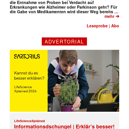
die Entnahme von Proben bei Verdacht auf
Erkrankungen wie Alzheimer oder Parkinson geht? Für
die Gabe von Medikamenten wird dieser Weg bereits …
➔
mehr
Leseprobe
Abo
|
✕
ADVERTORIAL
LifeScienceXplained
Informationsdschungel | Erklär’s besser!