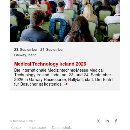
23. September
-
24. September
Galway, Irland
Medical Technology Ireland 2026
Die internationale Medizintechnik-Messe Medical
Technology Ireland findet am 23. und 24. September
2026 in Galway Racecourse, Ballybrit, statt. Der Eintritt
➔
für Besucher ist kostenlos.
Mit dem |transkript-Newsletter
© Knowbio GmbH
jede Woche aktuell informiert.
Kontakt
Impressum
Datenschutz