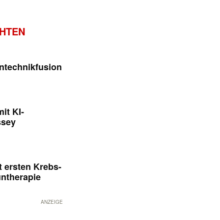
CHTEN
ntechnikfusion
it KI-
ssey
 ersten Krebs-
untherapie
ANZEIGE