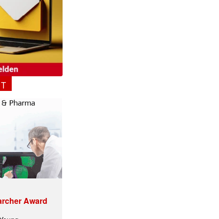
NT
archer Award