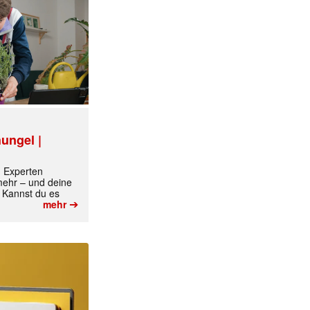
ungel |
m Experten
 mehr – und deine
 Kannst du es
➔
mehr