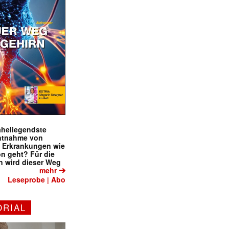
naheliegendste
ntnahme von
f Erkrankungen wie
on geht? Für die
 wird dieser Weg
➔
mehr
Leseprobe
Abo
|
ORIAL