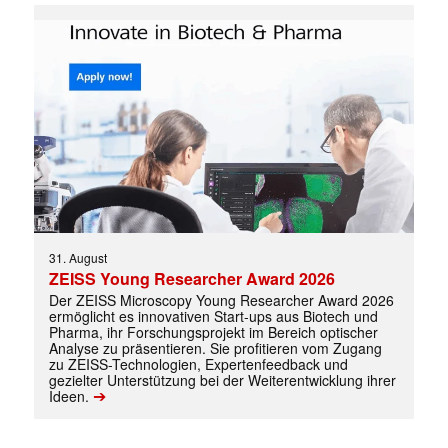
Mit dem |transkript-Newsletter
31. August
jede Woche aktuell informiert.
ZEISS Young Researcher Award 2026
Der ZEISS Microscopy Young Researcher Award 2026
ermöglicht es innovativen Start-ups aus Biotech und
E-
Pharma, ihr Forschungsprojekt im Bereich optischer
Mail
Analyse zu präsentieren. Sie profitieren vom Zugang
(erforderlich)
zu ZEISS-Technologien, Expertenfeedback und
gezielter Unterstützung bei der Weiterentwicklung ihrer
➔
Ideen.