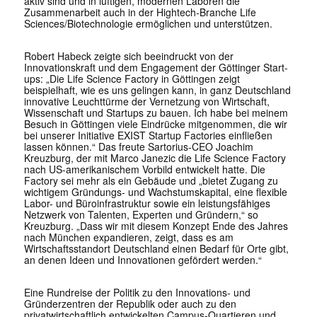
aktiv sind und in luftigen, modernen Laboren die
Zusammenarbeit auch in der Hightech-Branche Life
Sciences/Biotechnologie ermöglichen und unterstützen.
Robert Habeck zeigte sich beeindruckt von der
Innovationskraft und dem Engagement der Göttinger Start-
ups: „Die Life Science Factory in Göttingen zeigt
beispielhaft, wie es uns gelingen kann, in ganz Deutschland
innovative Leuchttürme der Vernetzung von Wirtschaft,
Wissenschaft und Startups zu bauen. Ich habe bei meinem
Besuch in Göttingen viele Eindrücke mitgenommen, die wir
bei unserer Initiative EXIST Startup Factories einfließen
lassen können.“ Das freute Sartorius-CEO Joachim
Kreuzburg, der mit Marco Janezic die Life Science Factory
nach US-amerikanischem Vorbild entwickelt hatte. Die
Factory sei mehr als ein Gebäude und „bietet Zugang zu
wichtigem Gründungs- und Wachstumskapital, eine flexible
Labor- und Büroinfrastruktur sowie ein leistungsfähiges
Netzwerk von Talenten, Experten und Gründern,“ so
Kreuzburg. „Dass wir mit diesem Konzept Ende des Jahres
nach München expandieren, zeigt, dass es am
Wirtschaftsstandort Deutschland einen Bedarf für Orte gibt,
an denen Ideen und Innovationen gefördert werden.“
Eine Rundreise der Politik zu den Innovations- und
Gründerzentren der Republik oder auch zu den
privatwirtschaftlich entwickelten Campus-Quartieren und