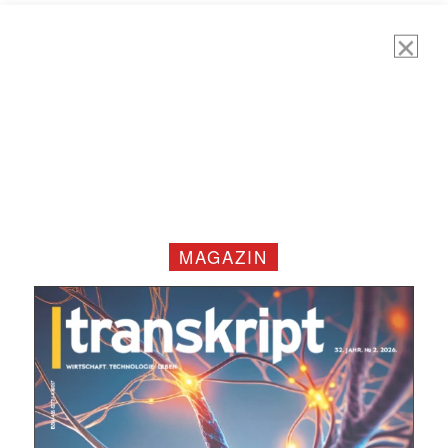
Mit dem |transkript-Newsletter
jede Woche aktuell informiert.
E-
Mail
MAGAZIN
(erforderlich)