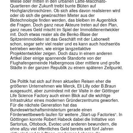
Wiese oder mitten in den urbanen Latte-Macchiato-
Quartieren der Zukunft treibt bunte Blüten auf
Hochglanzbroschüren. Ob sich alles davon realisieren wird
oder ob sich die gewünschten Mieter aus der
Biotechnologie finden werden, das bleiben im Augenblick
die Fragen. Doch ganz neue Akteure treten auf den Plan,
ganz neues Geld mischt im Spiel der Immobilienentwickler
mit. Doch etwas realer als die Benko-Blase der
Spitzenimmobilien ist das Geschäft mit der Laborwelt
schon, sogar sehr viel realer und es kann auch hochseriös
betrieben werden, wie einige langzeitaktive
Projektentwickler zeigen. Doch dazu in einem anderen
Artikel über einige spannende Standorte von der
Flughafengemeinde Halbergmoos über mittlere und große
Städte in der ganzen Republik zu einem späteren Zeitpunkt.
Die Politik hat sich auf ihren aktuellen Reisen eher die
größeren Unternehmen wie Merck, Eli Lilly oder B.Braun
ausgesucht, aber zumindest mit der Visite in der Göttinger
Life Science Factory auch einen Blick auf die wichtige
Infrastruktur eines modernen Gründerzentrums geworfen.
Für die nächste Generation hat das
Bundeswirtschaftsministerium gerade einen
Förderwettbewerb laufen für weitere „Start-up Factories“. In
Göttingen konnte Robert Habeck dabei die Initiative von
Sartorius, Ottobock, Evotec und anderen bewundern, die
ohne allzu viel öffentliches Geld bereits seit fünf Jahren