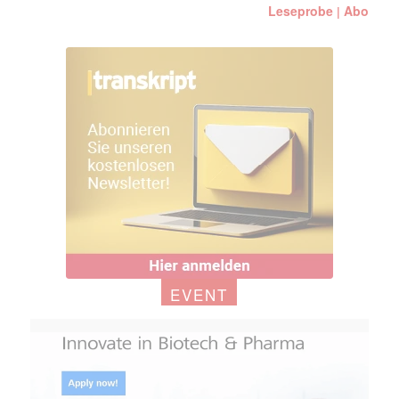
Leseprobe
Abo
|
EVENT