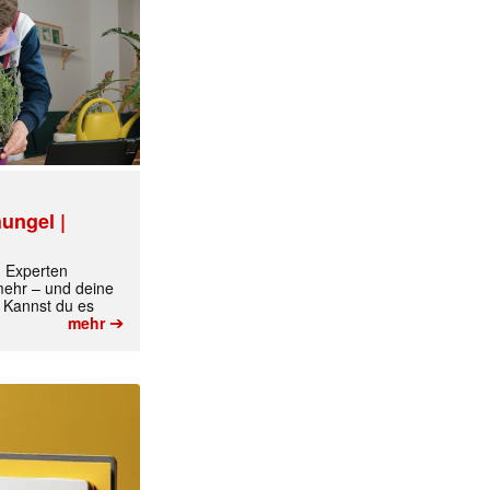
ungel |
m Experten
 mehr – und deine
 Kannst du es
➔
mehr