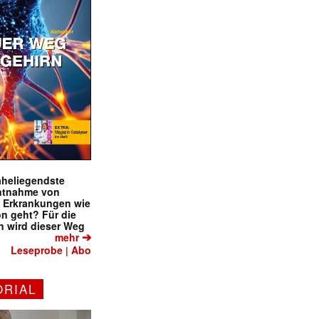
naheliegendste
ntnahme von
f Erkrankungen wie
on geht? Für die
 wird dieser Weg
➔
mehr
Leseprobe
Abo
|
ORIAL