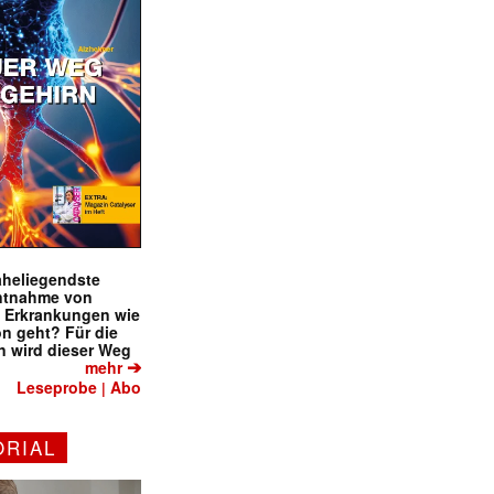
naheliegendste
ntnahme von
f Erkrankungen wie
on geht? Für die
 wird dieser Weg
➔
mehr
Leseprobe
Abo
|
ORIAL