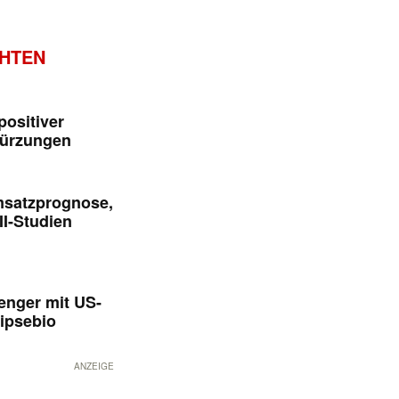
CHTEN
positiver
kürzungen
msatzprognose,
II-Studien
enger mit US-
ipsebio
ANZEIGE