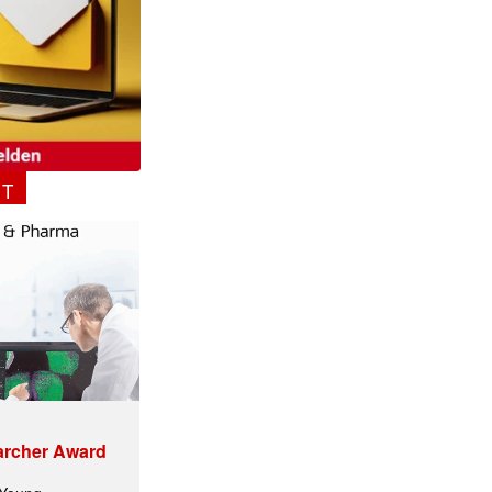
NT
archer Award