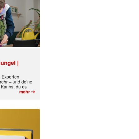
ungel |
m Experten
 mehr – und deine
 Kannst du es
➔
mehr
✕