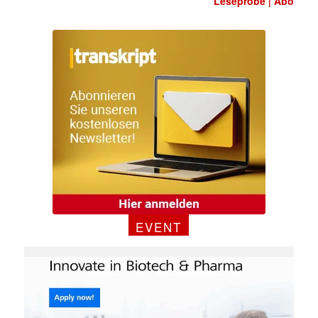
Leseprobe
Abo
|
EVENT