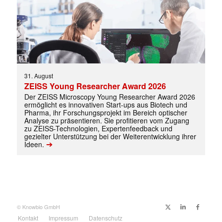
31. August
ZEISS Young Researcher Award 2026
Der ZEISS Microscopy Young Researcher Award 2026
Mit dem |transkript-Newsletter
ermöglicht es innovativen Start-ups aus Biotech und
jede Woche aktuell informiert.
Pharma, ihr Forschungsprojekt im Bereich optischer
Analyse zu präsentieren. Sie profitieren vom Zugang
zu ZEISS-Technologien, Expertenfeedback und
E-
gezielter Unterstützung bei der Weiterentwicklung ihrer
Mail
➔
Ideen.
(erforderlich)
© Knowbio GmbH
Kontakt
Impressum
Datenschutz