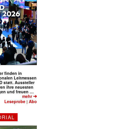
r finden in
ionalen Leitmessen
tatt. Aussteller
eren ihre neuesten
gen und freuen …
➔
mehr
Leseprobe
Abo
|
ORIAL