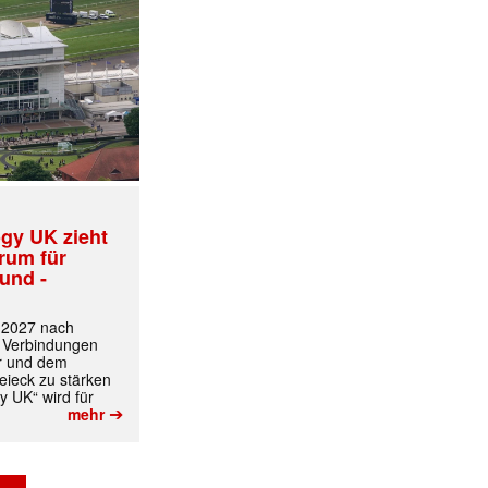
gy UK zieht
✕
trum für
und -
t 2027 nach
 Verbindungen
r und dem
ieck zu stärken
y UK“ wird für
➔
mehr