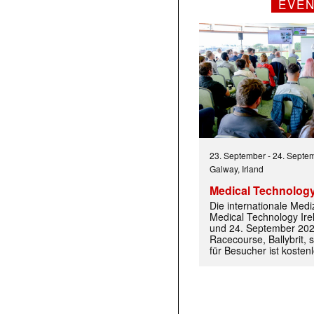
EVE
23. September
-
24. Septe
Galway, Irland
Medical Technology
Die internationale Med
Medical Technology Ire
und 24. September 202
Racecourse, Ballybrit, st
für Besucher ist kosten
 |transkript-Newsletter jede Woche aktuell inf