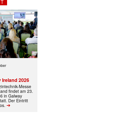
NT
mber
 Ireland 2026
izintechnik-Messe
land findet am 23.
6 in Galway
att. Der Eintritt
➔
los.
ormiert.