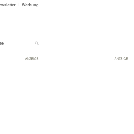
ewsletter
Werbung
ne
ANZEIGE
ANZEIGE