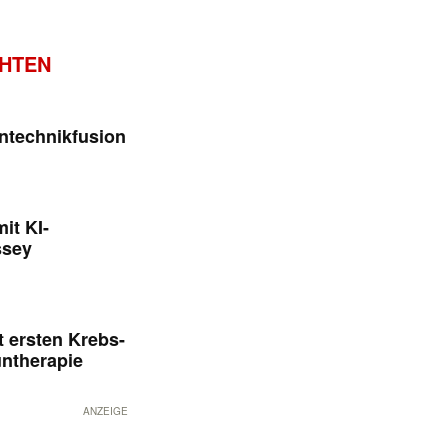
CHTEN
ntechnikfusion
it KI-
ssey
 ersten Krebs-
untherapie
ANZEIGE