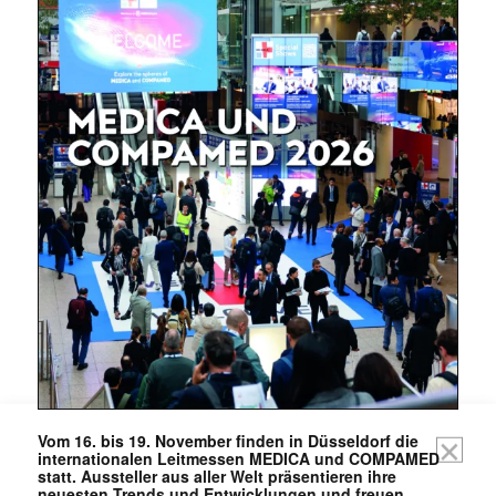
Mit dem |transkript-Newsletter
jede Woche aktuell informiert.
E-
Mail
(erforderlich)
Vom 16. bis 19. November finden in Düsseldorf die
internationalen Leitmessen MEDICA und COMPAMED
statt. Aussteller aus aller Welt präsentieren ihre
neuesten Trends und Entwicklungen und freuen …