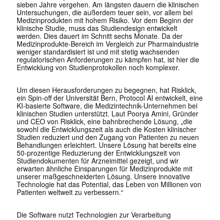
sieben Jahre vergehen. Am längsten dauern die klinischen
Untersuchungen, die außerdem teuer sein, vor allem bei
Medizinprodukten mit hohem Risiko. Vor dem Beginn der
klinische Studie, muss das Studiendesign entwickelt
werden. Dies dauert im Schnitt sechs Monate. Da der
Medizinprodukte-Bereich im Vergleich zur Pharmaindustrie
weniger standardisiert ist und mit stetig wachsenden
regulatorischen Anforderungen zu kämpfen hat, ist hier die
Entwicklung von Studienprotokollen noch komplexer.
Um diesen Herausforderungen zu begegnen, hat Risklick,
ein Spin-off der Universität Bern, Protocol AI entwickelt, eine
KI-basierte Software, die Medizintechnik-Unternehmen bei
klinischen Studien unterstützt. Laut Poorya Amini, Gründer
und CEO von Risklick, eine bahnbrechende Lösung, „die
sowohl die Entwicklungszeit als auch die Kosten klinischer
Studien reduziert und den Zugang von Patienten zu neuen
Behandlungen erleichtert. Unsere Lösung hat bereits eine
50-prozentige Reduzierung der Entwicklungszeit von
Studiendokumenten für Arzneimittel gezeigt, und wir
erwarten ähnliche Einsparungen für Medizinprodukte mit
unserer maßgeschneiderten Lösung. Unsere innovative
Technologie hat das Potential, das Leben von Millionen von
Patienten weltweit zu verbessern.“
Die Software nutzt Technologien zur Verarbeitung