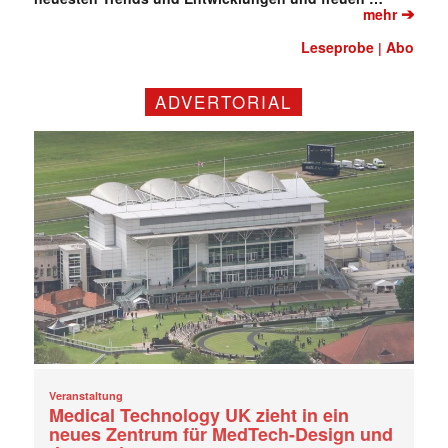
➔
mehr
Leseprobe
Abo
|
ADVERTORIAL
Veranstaltung
Medical Technology UK zieht in ein
neues Zentrum für MedTech-Design und