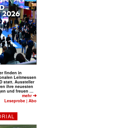
r finden in
ionalen Leitmessen
tatt. Aussteller
eren ihre neuesten
gen und freuen …
➔
mehr
Leseprobe
Abo
|
ORIAL