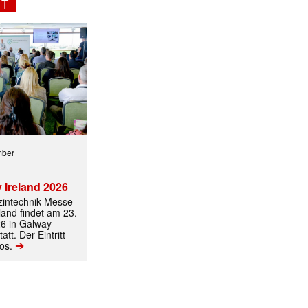
NT
mber
ormiert.
 Ireland 2026
izintechnik-Messe
land findet am 23.
6 in Galway
att. Der Eintritt
➔
los.