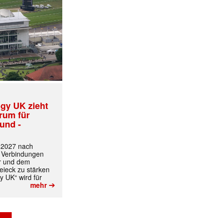
✕
gy UK zieht
trum für
und -
t 2027 nach
 Verbindungen
r und dem
ieck zu stärken
y UK“ wird für
➔
mehr