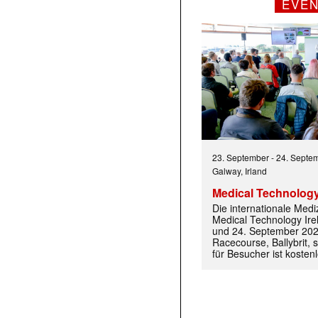
EVE
23. September
-
24. Septe
Galway, Irland
 |transkript-Newsletter jede Woche aktuell inf
Medical Technology
Die internationale Med
Medical Technology Ire
und 24. September 202
)
Racecourse, Ballybrit, st
für Besucher ist kosten