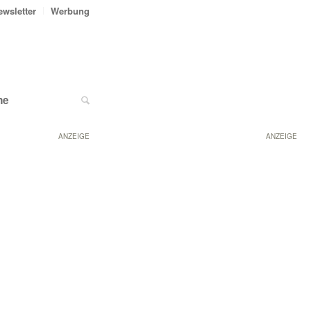
ewsletter
Werbung
ne
ANZEIGE
ANZEIGE