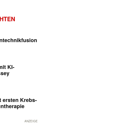
CHTEN
ntechnikfusion
it KI-
ssey
 ersten Krebs-
untherapie
ANZEIGE