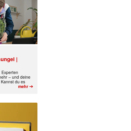
ungel |
m Experten
 mehr – und deine
 Kannst du es
➔
mehr