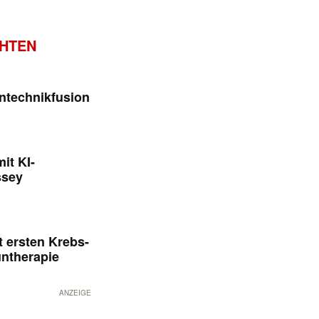
CHTEN
ntechnikfusion
it KI-
ssey
 ersten Krebs-
untherapie
ANZEIGE