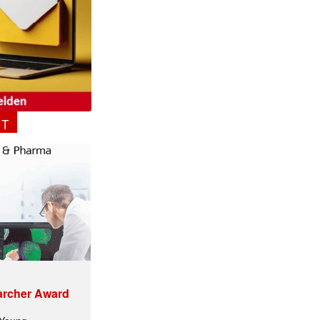
NT
archer Award