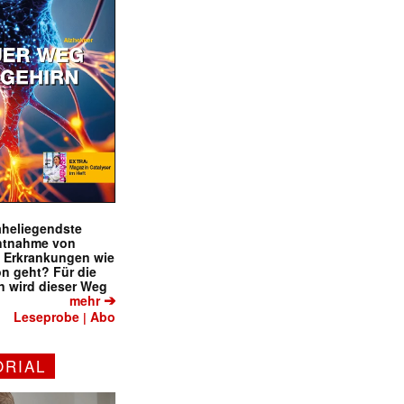
naheliegendste
ntnahme von
f Erkrankungen wie
on geht? Für die
 wird dieser Weg
➔
mehr
Leseprobe
Abo
|
ORIAL