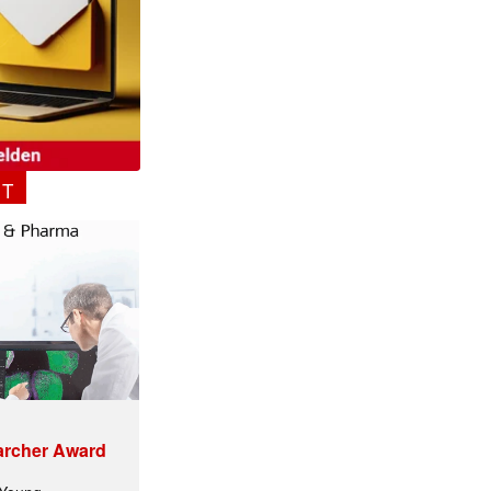
NT
✕
archer Award