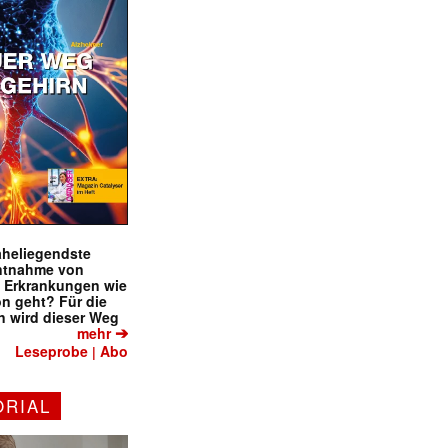
naheliegendste
ntnahme von
f Erkrankungen wie
on geht? Für die
 wird dieser Weg
➔
mehr
Leseprobe
Abo
|
ORIAL