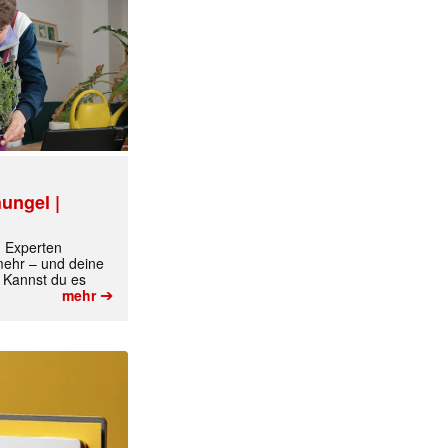
ungel |
m Experten
 mehr – und deine
 Kannst du es
➔
mehr