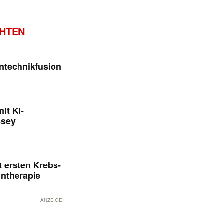
CHTEN
ntechnikfusion
it KI-
ssey
 ersten Krebs-
untherapie
ANZEIGE