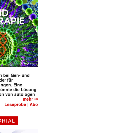
en bei Gen- und
der für
ungen. Eine
könnte die Lösung
ion von autologen
➔
mehr
Leseprobe
Abo
|
ORIAL