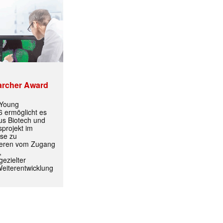
archer Award
 Young
 ermöglicht es
aus Biotech und
projekt im
yse zu
itieren vom Zugang
,
ezielter
Weiterentwicklung
ormiert.