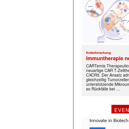
Krebsforschung
Immuntherapie n
CARTemis Therapeutics
neuartige CAR T-Zellth
CXCR5. Der Ansatz adr
gleichzeitig Tumorzelle
unterstützende Mikrou
so Rückfälle bei …
EVE