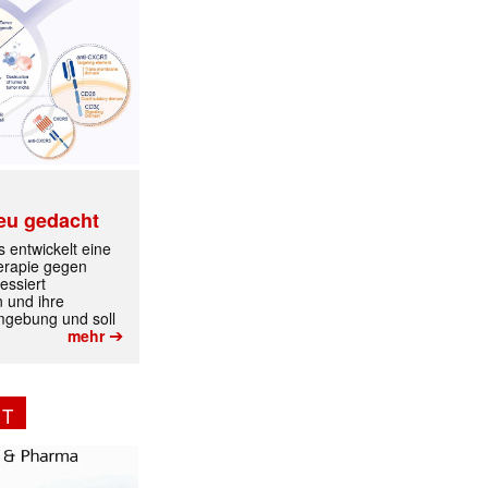
eu gedacht
 entwickelt eine
erapie gegen
✕
essiert
n und ihre
mgebung und soll
➔
mehr
NT