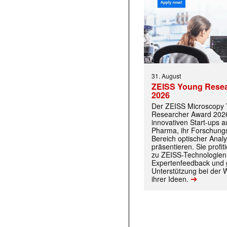
31. August
ZEISS Young Rese
2026
Der ZEISS Microscopy
Researcher Award 2026
innovativen Start-ups 
Pharma, ihr Forschungs
Bereich optischer Anal
präsentieren. Sie prof
zu ZEISS-Technologien
Expertenfeedback und g
Unterstützung bei der 
➔
ihrer Ideen.
 |transkript-Newsletter jede Woche aktuell inf