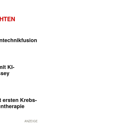
CHTEN
ntechnikfusion
it KI-
ssey
 ersten Krebs-
untherapie
ANZEIGE