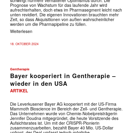
schwingt nurmehr verhaltener Optimismus durch. Die
Prognose von Wachstum für das laufende Jahr wird
aufrechterhalten, doch etwa im Pharmasegment leicht nach
unten revidiert. Die eigenen Innovationen brauchten mehr
Zeit, so dass Akquisitionen von außen wahrscheinlicher
werden um die Pharmapipeline zu füllen.
Weiterlesen
18. OKTOBER 2024
Gentherapie
Bayer kooperiert in Gentherapie –
wieder in den USA
ARTIKEL
Die Leverkusener Bayer AG kooperiert mit der US-Firma
Mammoth Bioscience im Bereich der Zell- und Gentherapie.
Das Unternehmen wurde von Chemie-Nobelpreisträgerin
Jennifer Doudna mitgegründet, die heute Vorsitzende des
Aufsichtsrates ist. Um mit der CRISPR-Pionierin
zusammenzuarbeiten, bezahlt Bayer 40 Mio. US-Dollar
upfront, der Deal umfasst jedoch mögliche