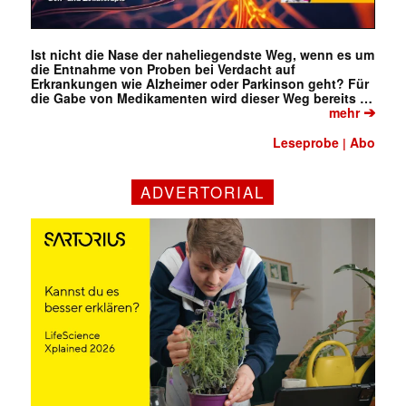
Ist nicht die Nase der naheliegendste Weg, wenn es um
die Entnahme von Proben bei Verdacht auf
Erkrankungen wie Alzheimer oder Parkinson geht? Für
die Gabe von Medikamenten wird dieser Weg bereits …
➔
mehr
Leseprobe
Abo
|
ADVERTORIAL
Mit dem |transkript-Newsletter
jede Woche aktuell informiert.
E-
Mail
(erforderlich)