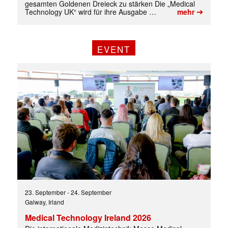
gesamten Goldenen Dreieck zu stärken Die „Medical
➔
Technology UK“ wird für ihre Ausgabe …
mehr
EVENT
Mit dem |transkript-Newsletter
jede Woche aktuell informiert.
23. September
-
24. September
Galway, Irland
E-
Medical Technology Ireland 2026
Mail
(erforderlich)