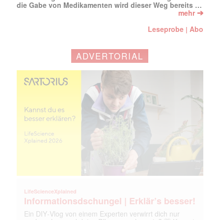
die Gabe von Medikamenten wird dieser Weg bereits …
➔
mehr
Leseprobe
Abo
|
ADVERTORIAL
Mit dem |transkript-Newsletter
jede Woche aktuell informiert.
E-
Mail
LifeScienceXplained
(erforderlich)
Informationsdschungel | Erklär’s besser!
Ein DIY‑Vlog von einem Experten verwirrt dich nur