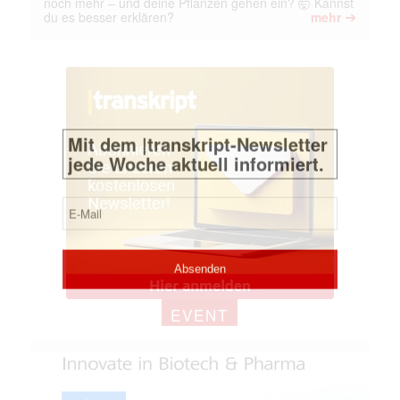
noch mehr – und deine Pflanzen gehen ein? 🤯 Kannst
➔
du es besser erklären?
mehr
EVENT