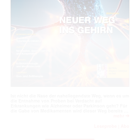
Ist nicht die Nase der naheliegendste Weg, wenn es um
die Entnahme von Proben bei Verdacht auf
Erkrankungen wie Alzheimer oder Parkinson geht? Für
die Gabe von Medikamenten wird dieser Weg bereits …
➔
mehr
Leseprobe
Abo
|
Mit dem |transkript-Newsletter