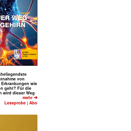
naheliegendste
ntnahme von
f Erkrankungen wie
on geht? Für die
 wird dieser Weg
➔
mehr
Leseprobe
Abo
|