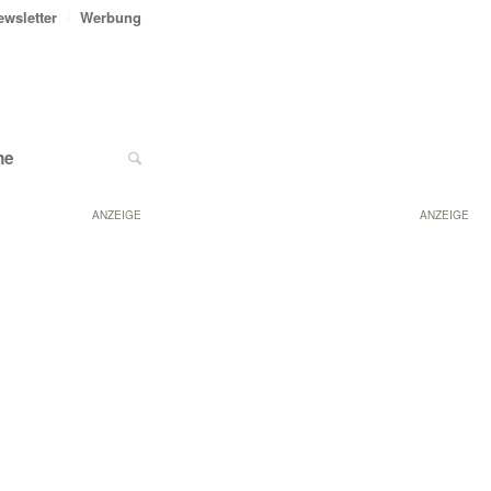
ewsletter
Werbung
ne
ANZEIGE
ANZEIGE