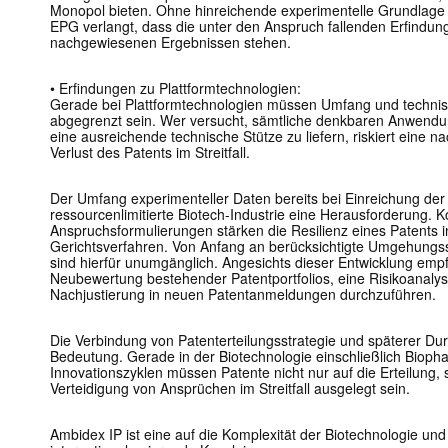
Monopol bieten. Ohne hinreichende experimentelle Grundlage s
EPG verlangt, dass die unter den Anspruch fallenden Erfindung
nachgewiesenen Ergebnissen stehen.
• Erfindungen zu Plattformtechnologien:
Gerade bei Plattformtechnologien müssen Umfang und technisc
abgegrenzt sein. Wer versucht, sämtliche denkbaren Anwend
eine ausreichende technische Stütze zu liefern, riskiert eine 
Verlust des Patents im Streitfall.
Der Umfang experimenteller Daten bereits bei Einreichung der 
ressourcenlimitierte Biotech-Industrie eine Herausforderung. K
Anspruchsformulierungen stärken die Resilienz eines Patents 
Gerichtsverfahren. Von Anfang an berücksichtigte Umgehungss
sind hierfür unumgänglich. Angesichts dieser Entwicklung empfi
Neubewertung bestehender Patentportfolios, eine Risikoanalyse
Nachjustierung in neuen Patent­anmeldungen durchzuführen.
Die Verbindung von Patenterteilungsstrategie und späterer Du
Bedeutung. Gerade in der Biotechnologie einschließlich Biopha
Innovationszyklen müssen Patente nicht nur auf die Erteilung, 
Verteidigung von Ansprüchen im Streitfall ausgelegt sein.
Ambidex IP ist eine auf die Komplexität der Biotechnologie und 