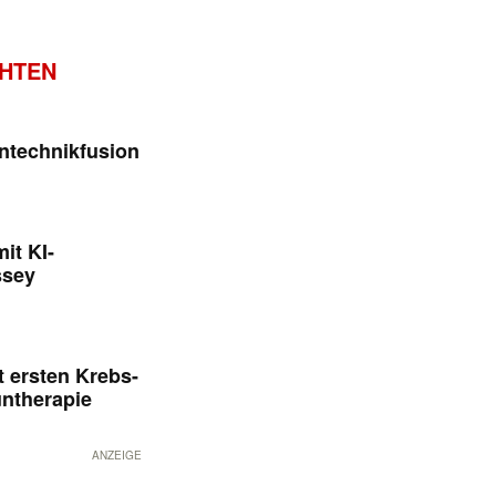
CHTEN
ntechnikfusion
it KI-
ssey
 ersten Krebs-
untherapie
ANZEIGE