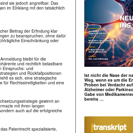
ind sie jedoch angreifbar. Das
en im Einklang mit den tatsächlich
her Beitrag der Erfindung klar
ungen zu beanspruchen, ohne dafür
nachträgliche Einschränkung oder
Anmeldung bleibt für die
ohärente und rechtlich belastbare
in Einspruchs- und
trategien und Rückfallpositionen
Ist nicht die Nase der 
ehlt es sich, eine strategische
Weg, wenn es um die E
 für Rechtsstreitigkeiten und eine
Proben bei Verdacht au
Alzheimer oder Parkins
Gabe von Medikamenten
bereits …
rchsetzungsstrategie gewinnt an
rmazie mit ihren langen
sondern auch auf die erfolgreiche
das Patentrecht spezialisierte,