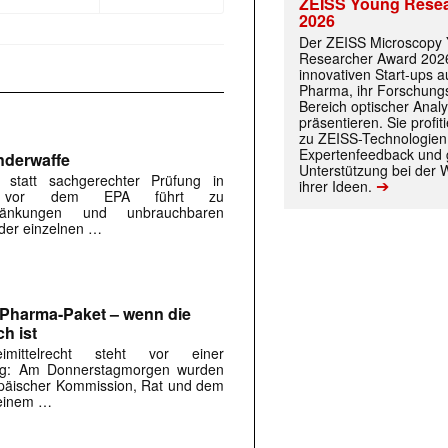
ZEISS Young Rese
2026
Der ZEISS Microscopy
Researcher Award 2026
innovativen Start-ups 
Pharma, ihr Forschungs
Bereich optischer Anal
präsentieren. Sie prof
zu ZEISS-Technologien
Expertenfeedback und g
underwaffe
Unterstützung bei der 
 statt sachgerechter Prüfung in
➔
ihrer Ideen.
ahren vor dem EPA führt zu
chränkungen und unbrauchbaren
eder einzelnen …
Pharma-Paket – wenn die
h ist
mittelrecht steht vor einer
ung: Am Donnerstagmorgen wurden
päischer Kommission, Rat und dem
 einem …