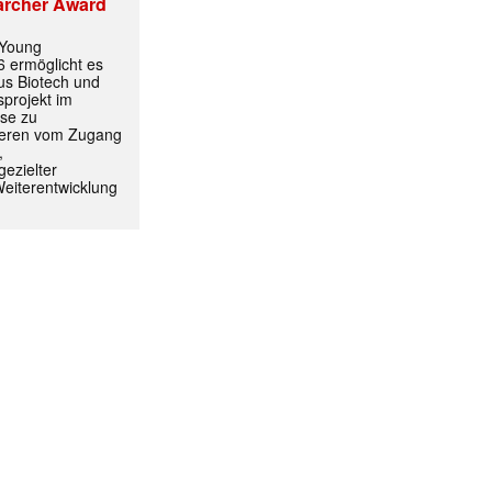
archer Award
✕
 Young
 ermöglicht es
aus Biotech und
projekt im
yse zu
itieren vom Zugang
,
ezielter
Weiterentwicklung