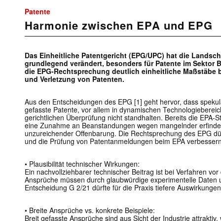
Patente
Harmonie zwischen EPA und EPG
Das Einheitliche Patentgericht (EPG/UPC) hat die Landsc
grundlegend verändert, besonders für Patente im Sektor Bi
die EPG-Rechtsprechung deutlich einheitliche Maßstäbe b
und Verletzung von Patenten.
Aus den Entscheidungen des EPG [1] geht hervor, dass spekul
gefasste Patente, vor allem in dynamischen Technologiebereic
gerichtlichen Überprüfung nicht standhalten. Bereits die EPA-S
eine Zunahme an Beanstandungen wegen mangelnder erfinderi
unzureichender Offenbarung. Die Rechtsprechung des EPG dür
und die Prüfung von Patent­anmeldungen beim EPA verbessern
• Plausibilität technischer Wirkungen:
Ein nachvollziehbarer technischer Beitrag ist bei Verfahren vo
Ansprüche müssen durch glaubwürdige experimentelle Daten 
Entscheidung G 2/21 dürfte für die Praxis tiefere Auswirkungen 
• Breite Ansprüche vs. konkrete Beispiele:
Breit gefasste Ansprüche sind aus Sicht der Industrie attraktiv, 