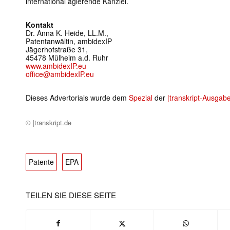
international agierende Kanzlei.
Kontakt
Dr. Anna K. Heide, LL.M.,
Patentanwältin, ambidexIP
Jägerhofstraße 31,
45478 Mülheim a.d. Ruhr
www.ambidexIP.eu
office@ambidexIP.eu
Dieses Advertorials wurde dem
Spezial
der
|transkript-Ausgab
© |transkript.de
Patente
EPA
TEILEN SIE DIESE SEITE