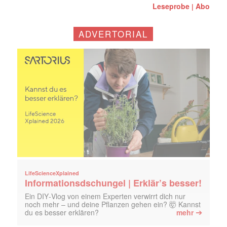
Leseprobe
Abo
|
ADVERTORIAL
LifeScienceXplained
Informationsdschungel | Erklär’s besser!
Ein DIY‑Vlog von einem Experten verwirrt dich nur
noch mehr – und deine Pflanzen gehen ein? 🤯 Kannst
➔
du es besser erklären?
mehr