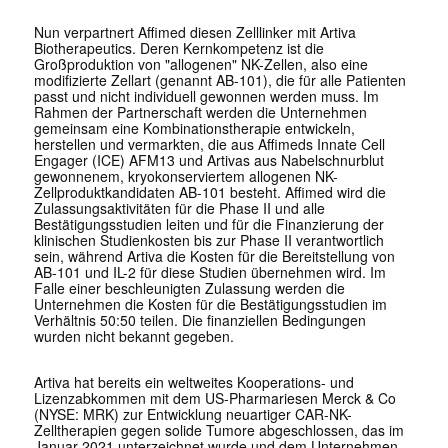
Nun verpartnert Affimed diesen Zelllinker mit Artiva
Biotherapeutics. Deren Kernkompetenz ist die
Großproduktion von "allogenen" NK-Zellen, also eine
modifizierte Zellart (genannt AB-101), die für alle Patienten
passt und nicht individuell gewonnen werden muss. Im
Rahmen der Partnerschaft werden die Unternehmen
gemeinsam eine Kombinationstherapie entwickeln,
herstellen und vermarkten, die aus Affimeds Innate Cell
Engager (ICE) AFM13 und Artivas aus Nabelschnurblut
gewonnenem, kryokonserviertem allogenen NK-
Zellproduktkandidaten AB-101 besteht. Affimed wird die
Zulassungsaktivitäten für die Phase II und alle
Bestätigungsstudien leiten und für die Finanzierung der
klinischen Studienkosten bis zur Phase II verantwortlich
sein, während Artiva die Kosten für die Bereitstellung von
AB-101 und IL-2 für diese Studien übernehmen wird. Im
Falle einer beschleunigten Zulassung werden die
Unternehmen die Kosten für die Bestätigungsstudien im
Verhältnis 50:50 teilen. Die finanziellen Bedingungen
wurden nicht bekannt gegeben.
Artiva hat bereits ein weltweites Kooperations- und
Lizenzabkommen mit dem US-Pharmariesen Merck & Co
(NYSE: MRK) zur Entwicklung neuartiger CAR-NK-
Zelltherapien gegen solide Tumore abgeschlossen, das im
Januar 2021 unterzeichnet wurde und dem Unternehmen