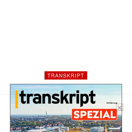
TRANSKRIPT
Mit dem |transkript-Newsletter
jede Woche aktuell informiert.
E-
Mail
(erforderlich)