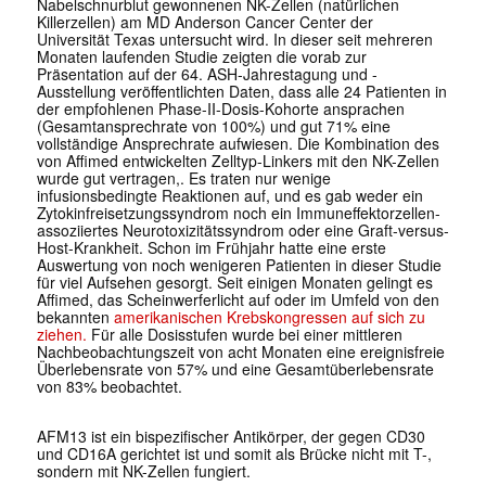
Nabelschnurblut gewonnenen NK-Zellen (natürlichen
Killerzellen) am MD Anderson Cancer Center der
Universität Texas untersucht wird. In dieser seit mehreren
Monaten laufenden Studie zeigten die vorab zur
Präsentation auf der 64. ASH-Jahrestagung und -
Ausstellung veröffentlichten Daten, dass alle 24 Patienten in
der empfohlenen Phase-II-Dosis-Kohorte ansprachen
(Gesamtansprechrate von 100%) und gut 71% eine
vollständige Ansprechrate aufwiesen. Die Kombination des
von Affimed entwickelten Zelltyp-Linkers mit den NK-Zellen
wurde gut vertragen,. Es traten nur wenige
infusionsbedingte Reaktionen auf, und es gab weder ein
Zytokinfreisetzungssyndrom noch ein Immuneffektorzellen-
assoziiertes Neurotoxizitätssyndrom oder eine Graft-versus-
Host-Krankheit. Schon im Frühjahr hatte eine erste
Auswertung von noch wenigeren Patienten in dieser Studie
für viel Aufsehen gesorgt. Seit einigen Monaten gelingt es
Affimed, das Scheinwerferlicht auf oder im Umfeld von den
bekannten
amerikanischen Krebskongressen auf sich zu
ziehen.
Für alle Dosisstufen wurde bei einer mittleren
Nachbeobachtungszeit von acht Monaten eine ereignisfreie
Überlebensrate von 57% und eine Gesamtüberlebensrate
von 83% beobachtet.
AFM13 ist ein bispezifischer Antikörper, der gegen CD30
und CD16A gerichtet ist und somit als Brücke nicht mit T-,
sondern mit NK-Zellen fungiert.