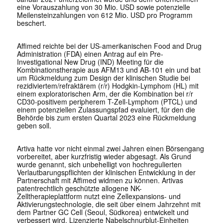
eine Vorauszahlung von 30 Mio. USD sowie potenzielle
Meilensteinzahlungen von 612 Mio. USD pro Programm
beschert.
Affimed reichte bei der US-amerikanischen Food and Drug
Administration (FDA) einen Antrag auf ein Pre-
Investigational New Drug (IND) Meeting für die
Kombinationstherapie aus AFM13 und AB-101 ein und bat
um Rückmeldung zum Design der klinischen Studie bei
rezidiviertem/refraktärem (r/r) Hodgkin-Lymphom (HL) mit
einem exploratorischen Arm, der die Kombination bei r/r
CD30-positivem peripherem T-Zell-Lymphom (PTCL) und
einem potenziellen Zulassungspfad evaluiert, für den die
Behörde bis zum ersten Quartal 2023 eine Rückmeldung
geben soll.
Artiva hatte vor nicht einmal zwei Jahren einen Börsengang
vorbereitet, aber kurzfristig wieder abgesagt. Als Grund
wurde genannt, sich unbehelligt von hochregulierten
Verlautbarungspflichten der klinischen Entwicklung in der
Partnerschaft mit Affimed widmen zu können. Artivas
patentrechtlich geschützte allogene NK-
Zelltherapieplattform nutzt eine Zellexpansions- und
Aktivierungstechnologie, die seit über einem Jahrzehnt mit
dem Partner GC Cell (Seoul, Südkorea) entwickelt und
verbessert wird. Lizenzierte Nabelschnurblut-Einheiten