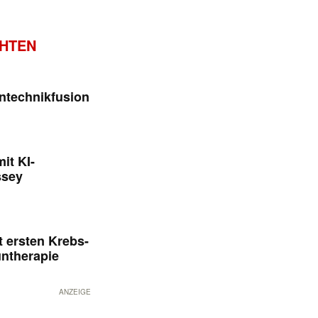
CHTEN
ntechnikfusion
it KI-
ssey
 ersten Krebs-
untherapie
ANZEIGE