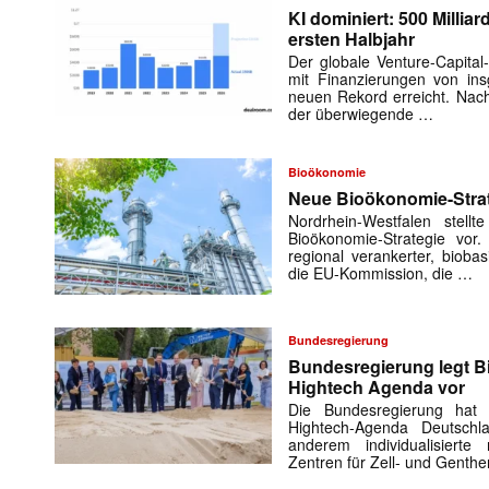
KI dominiert: 500 Millia
ersten Halbjahr
Der globale Venture-Capital
mit Finanzierungen von in
neuen Rekord erreicht. Nach
der überwiegende …
Bioökonomie
Neue Bioökonomie-Stra
Nordrhein-Westfalen stel
Bioökonomie-Strategie vor.
Mit dem
regional verankerter, bioba
die EU-Kommission, die …
E-
Mail
(erforderlich
Bundesregierung
Bundesregierung legt 
Hightech Agenda vor
Die Bundesregierung hat 
Hightech-Agenda Deutschla
anderem individualisiert
Zentren für Zell- und Genth