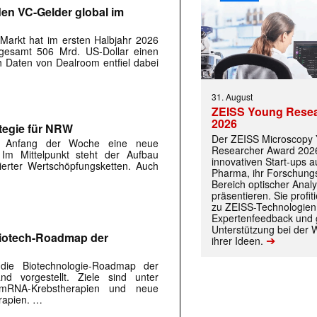
rden VC-Gelder global im
-Markt hat im ersten Halbjahr 2026
sgesamt 506 Mrd. US-Dollar einen
 Daten von Dealroom entfiel dabei
31. August
ZEISS Young Rese
2026
tegie für NRW
Der ZEISS Microscopy
lte Anfang der Woche eine neue
Researcher Award 2026
 Im Mittelpunkt steht der Aufbau
innovativen Start-ups 
 |transkript-Newsletter jede Woche aktuell inf
sierter Wertschöpfungsketten. Auch
Pharma, ihr Forschungs
Bereich optischer Anal
präsentieren. Sie prof
zu ZEISS-Technologien
Expertenfeedback und g
)
Unterstützung bei der 
Biotech-Roadmap der
➔
ihrer Ideen.
die Biotechnologie-Roadmap der
nd vorgestellt. Ziele sind unter
e mRNA-Krebstherapien und neue
erapien. …