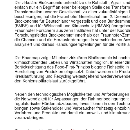
Die zirkuläre Bioökonomie unterstütze die Rohstoff-, Agrar- u
einfach nur ein Begriff an einer beliebigen Stelle des Transfo
Transformation unserer Gesellschaft zu einer zukunftsfähigen
beschleunigen, hat die Fraunhofer-Gesellschaft am 2. Dezembe
Bioökonomie für Deutschland" vorgestellt und den Bundesminis
(BMBF) und für Wirtschaft und Klimaschutz (BMWK) übergeben.
Fraunhofer-Forschern aus zehn Instituten hat unter der Koordi
Forschungsfeldes Bioökonomie" innerhalb der Fraunhofer-Zentr
die Chancen und die Herausforderungen in verschiedenen An
analysiert und daraus Handlungsempfehlungen für die Politik ab
Die Roadmap zeigt: Mit einer zirkulären Bioökonomie ist nach
klimaschützendes Leben und Wirtschaften möglich. In einer z
Berücksichtigung des Food-First-Prinzips biogene Rohstoffe i
Herstellung von Produkten eingesetzt: Dabei werden die Produ
Kreislaufführung und Recycling weitestgehend wiederverwende
den Kohlenstoffkreislauf zurückgeführt.
Neben den technologischen Möglichkeiten und Anforderungen 
die Notwendigkeit für Anpassungen der Rahmenbedingungen: S
regulatorische Hürden abzubauen, Investitionen in den Techno
bringen sowie Stakeholder und Verbraucher frühzeitig einzubin
Verfahren und Produkte und damit ein umwelt- und klimafreund
voranzubringen.