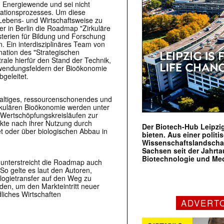
nd Energiewende und sei nicht
rmationsprozesses. Um diese
 Lebens- und Wirtschaftsweise zu
r in Berlin die Roadmap "Zirkuläre
terien für Bildung und Forschung
 Ein interdisziplinäres Team von
nation des "Strategischen
ale hierfür den Stand der Technik,
wendungsfeldern der Bioökonomie
geleitet.
haltiges, ressourcenschonendes und
irkulären Bioökonomie werden unter
n Wertschöpfungskreisläufen zur
kte nach ihrer Nutzung durch
Der Biotech-Hub Leipzig
t oder über biologischen Abbau in
bieten. Aus einer politi
Wissenschaftslandscha
Sachsen seit der Jahr
Biotechnologie und Me
unterstreicht die Roadmap auch
o gelte es laut den Autoren,
logietransfer auf den Weg zu
den, um den Markteintritt neuer
liches Wirtschaften
ADVERT