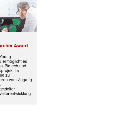
archer Award
 Young
 ermöglicht es
aus Biotech und
ormiert.
projekt im
yse zu
itieren vom Zugang
,
ezielter
Weiterentwicklung