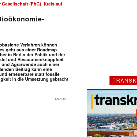
 Gesellschaft (FhG)
Kreislauf
,
,
 Bioökonomie-
obasierte Verfahren können
Dies geht aus einer Roadmap
r in Berlin der Politik und der
andel und Ressourcenknappheit
e- und Agrarwende auch einer
denden Beitrag kann eine
und erneuerbare statt fossile
tigkeit in die Umsetzung gebracht
TRANSK
ANZEIGE