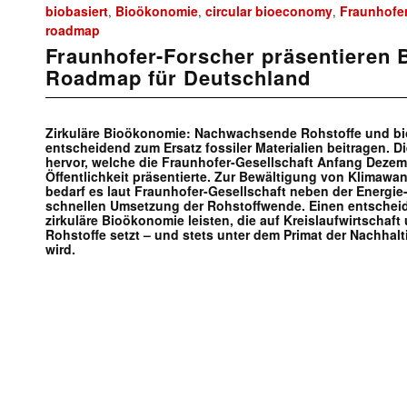
biobasiert
Bioökonomie
circular bioeconomy
Fraunhofer
,
,
,
roadmap
Fraunhofer-Forscher präsentieren
Roadmap für Deutschland
Zirkuläre Bioökonomie: Nachwachsende Rohstoffe und bi
entscheidend zum Ersatz fossiler Materialien beitragen. 
hervor, welche die Fraunhofer-Gesellschaft Anfang Dezembe
Öffentlichkeit präsentierte. Zur Bewältigung von Klimaw
bedarf es laut Fraunhofer-Gesellschaft neben der Energi
schnellen Umsetzung der Rohstoffwende. Einen entschei
zirkuläre Bioökonomie leisten, die auf Kreislaufwirtschaft 
Rohstoffe setzt – und stets unter dem Primat der Nachhal
wird.