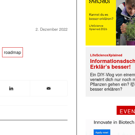
2. Dezember 2022
roadmap
LifeScienceXplained
Informationsdsch
Erklär’s besser!
Ein DIY‑Vlog von eine
verwirrt dich nur noch
Pflanzen gehen ein? 🤯
besser erklären?
EVE