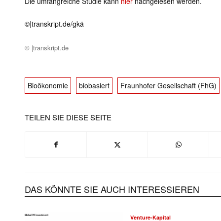
Die umfangreiche Studie kann
hier
nachgelesen werden.
©|
transkript.de/gkä
© |transkript.de
Bioökonomie
biobasiert
Fraunhofer Gesellschaft (FhG)
TEILEN SIE DIESE SEITE
DAS KÖNNTE SIE AUCH INTERESSIEREN
Venture-Kapital