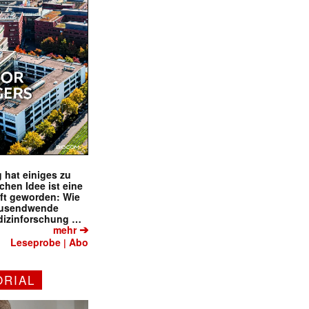
 hat einiges zu
schen Idee ist eine
ft geworden: Wie
tausendwende
dizinforschung …
➔
mehr
Leseprobe
Abo
|
ORIAL