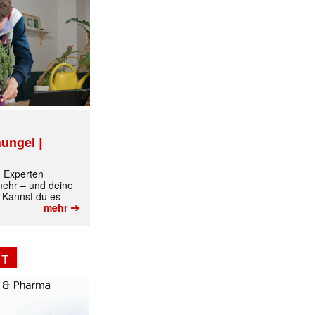
✕
ungel |
m Experten
 mehr – und deine
 Kannst du es
➔
mehr
NT