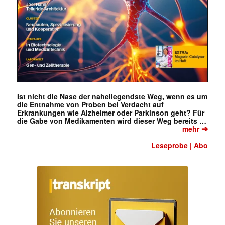
Mit dem |transkript-Newsletter
jede Woche aktuell informiert.
E-
Mail
(erforderlich)
Ist nicht die Nase der naheliegendste Weg, wenn es um
die Entnahme von Proben bei Verdacht auf
Erkrankungen wie Alzheimer oder Parkinson geht? Für
die Gabe von Medikamenten wird dieser Weg bereits …
➔
mehr
Leseprobe
Abo
|