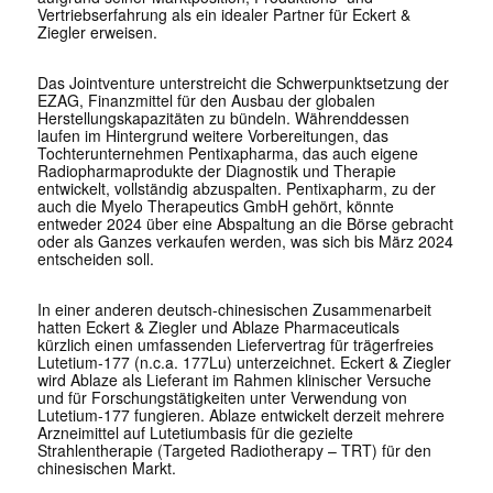
Vertriebserfahrung als ein idealer Partner für Eckert &
Ziegler erweisen.
Das Jointventure unterstreicht die Schwerpunktsetzung der
EZAG, Finanzmittel für den Ausbau der globalen
Herstellungskapazitäten zu bündeln. Währenddessen
laufen im Hintergrund weitere Vorbereitungen, das
Tochterunternehmen Pentixapharma, das auch eigene
Radiopharmaprodukte der Diagnostik und Therapie
entwickelt, vollständig abzuspalten. Pentixapharm, zu der
auch die Myelo Therapeutics GmbH gehört, könnte
entweder 2024 über eine Abspaltung an die Börse gebracht
oder als Ganzes verkaufen werden, was sich bis März 2024
entscheiden soll.
In einer anderen deutsch-chinesischen Zusammenarbeit
hatten Eckert & Ziegler und Ablaze Pharmaceuticals
kürzlich einen umfassenden Liefervertrag für trägerfreies
Lutetium-177 (n.c.a. 177Lu) unterzeichnet. Eckert & Ziegler
wird Ablaze als Lieferant im Rahmen klinischer Versuche
und für Forschungstätigkeiten unter Verwendung von
Lutetium-177 fungieren. Ablaze entwickelt derzeit mehrere
Arzneimittel auf Lutetiumbasis für die gezielte
Strahlentherapie (Targeted Radiotherapy – TRT) für den
chinesischen Markt.