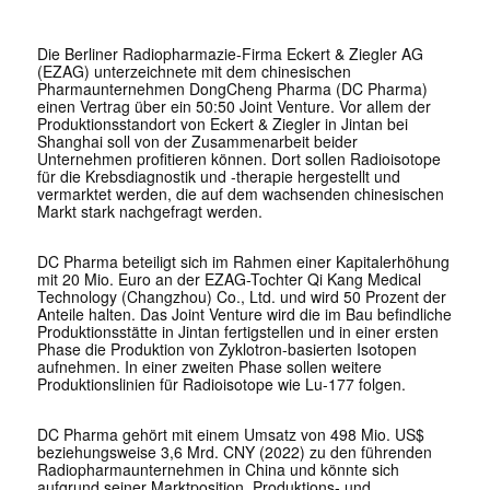
Die Berliner Radiopharmazie-Firma Eckert & Ziegler AG
(EZAG) unterzeichnete mit dem chinesischen
Pharmaunternehmen DongCheng Pharma (DC Pharma)
einen Vertrag über ein 50:50 Joint Venture. Vor allem der
Produktionsstandort von Eckert & Ziegler in Jintan bei
Shanghai soll von der Zusammenarbeit beider
Unternehmen profitieren können. Dort sollen Radioisotope
für die Krebsdiagnostik und -therapie hergestellt und
vermarktet werden, die auf dem wachsenden chinesischen
Markt stark nachgefragt werden.
DC Pharma beteiligt sich im Rahmen einer Kapitalerhöhung
mit 20 Mio. Euro an der EZAG-Tochter Qi Kang Medical
Technology (Changzhou) Co., Ltd. und wird 50 Prozent der
Anteile halten. Das Joint Venture wird die im Bau befindliche
Produktionsstätte in Jintan fertigstellen und in einer ersten
Phase die Produktion von Zyklotron-basierten Isotopen
aufnehmen. In einer zweiten Phase sollen weitere
Produktionslinien für Radioisotope wie Lu-177 folgen.
DC Pharma gehört mit einem Umsatz von 498 Mio. US$
beziehungsweise 3,6 Mrd. CNY (2022) zu den führenden
Radiopharmaunternehmen in China und könnte sich
aufgrund seiner Marktposition, Produktions- und