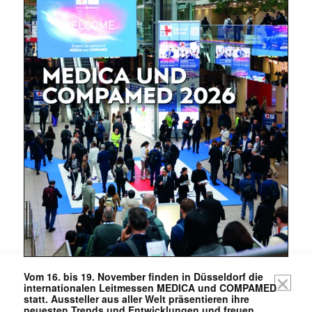
Mit dem |transkript-Newsletter
jede Woche aktuell informiert.
E-
Mail
(erforderlich)
Vom 16. bis 19. November finden in Düsseldorf die
internationalen Leitmessen MEDICA und COMPAMED
statt. Aussteller aus aller Welt präsentieren ihre
neuesten Trends und Entwicklungen und freuen …