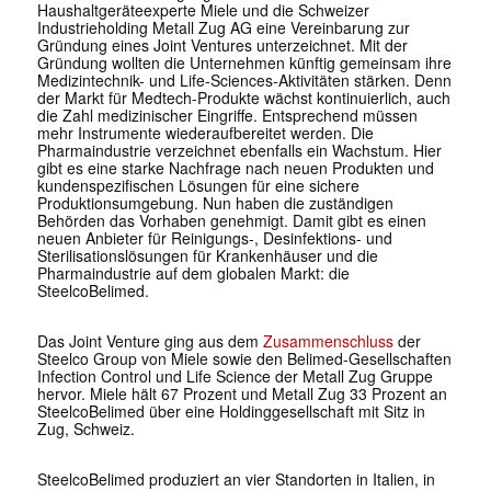
Haushaltgeräteexperte Miele und die Schweizer
Industrieholding Metall Zug AG eine Vereinbarung zur
Gründung eines Joint Ventures unterzeichnet. Mit der
Gründung wollten die Unternehmen künftig gemeinsam ihre
Medizintechnik- und Life-Sciences-Aktivitäten stärken. Denn
der Markt für Medtech-Produkte wächst kontinuierlich, auch
die Zahl medizinischer Eingriffe. Entsprechend müssen
mehr Instrumente wiederaufbereitet werden. Die
Pharmaindustrie verzeichnet ebenfalls ein Wachstum. Hier
gibt es eine starke Nachfrage nach neuen Produkten und
kundenspezifischen Lösungen für eine sichere
Produktionsumgebung. Nun haben die zuständigen
Behörden das Vorhaben genehmigt. Damit gibt es einen
neuen Anbieter für Reinigungs-, Desinfektions- und
Sterilisationslösungen für Krankenhäuser und die
Pharmaindustrie auf dem globalen Markt: die
SteelcoBelimed.
Das Joint Venture ging aus dem
Zusammenschluss
der
Steelco Group von Miele sowie den Belimed-Gesellschaften
Infection Control und Life Science der Metall Zug Gruppe
hervor. Miele hält 67 Prozent und Metall Zug 33 Prozent an
SteelcoBelimed über eine Holdinggesellschaft mit Sitz in
Zug, Schweiz.
SteelcoBelimed produziert an vier Standorten in Italien, in