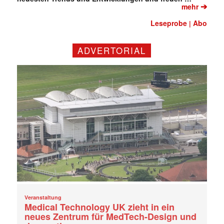
➔
mehr
Leseprobe
Abo
|
ADVERTORIAL
Veranstaltung
Medical Technology UK zieht in ein
neues Zentrum für MedTech-Design und