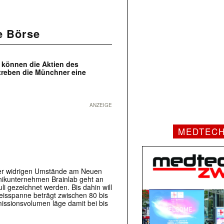
ie Börse
e können die Aktien des
treben die Münchner eine
ANZEIGE
MEDTEC
er widrigen Umstände am Neuen
hnikunternehmen Brainlab geht an
li gezeichnet werden. Bis dahin will
reisspanne beträgt zwischen 80 bis
missionsvolumen läge damit bei bis