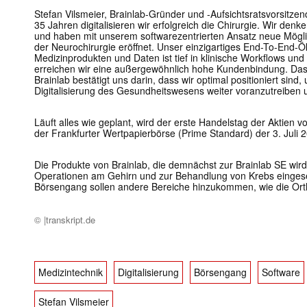
Stefan Vilsmeier, Brainlab-Gründer und -Aufsichtsratsvorsitzend
35 Jahren digitalisieren wir erfolgreich die Chirurgie. Wir den
und haben mit unserem softwarezentrierten Ansatz neue Mögli
der Neurochirurgie eröffnet. Unser einzigartiges End-To-End-
Medizinprodukten und Daten ist tief in klinische Workflows und I
erreichen wir eine außergewöhnlich hohe Kundenbindung. Das 
Brainlab bestätigt uns darin, dass wir optimal positioniert sin
Digitalisierung des Gesundheitswesens weiter voranzutreiben 
Läuft alles wie geplant, wird der erste Handelstag der Aktien v
der Frankfurter Wertpapierbörse (Prime Standard) der 3. Juli 2
Die Produkte von Brainlab, die demnächst zur Brainlab SE wird
Operationen am Gehirn und zur Behandlung von Krebs eingese
Börsengang sollen andere Bereiche hinzukommen, wie die Or
© |transkript.de
Medizintechnik
Digitalisierung
Börsengang
Software
Stefan Vilsmeier