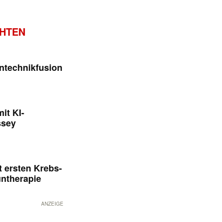
CHTEN
ntechnikfusion
it KI-
ssey
 ersten Krebs-
untherapie
ANZEIGE