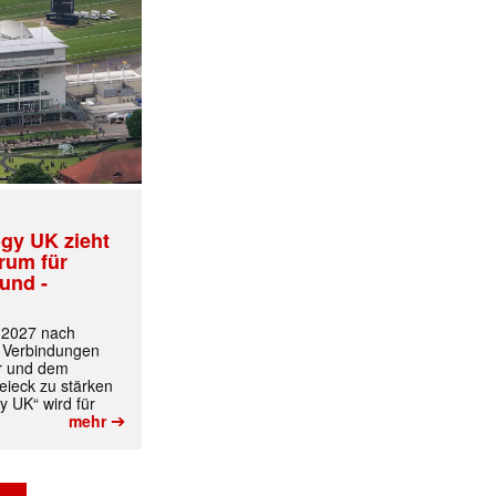
✕
gy UK zieht
trum für
und -
t 2027 nach
 Verbindungen
r und dem
ieck zu stärken
y UK“ wird für
➔
mehr