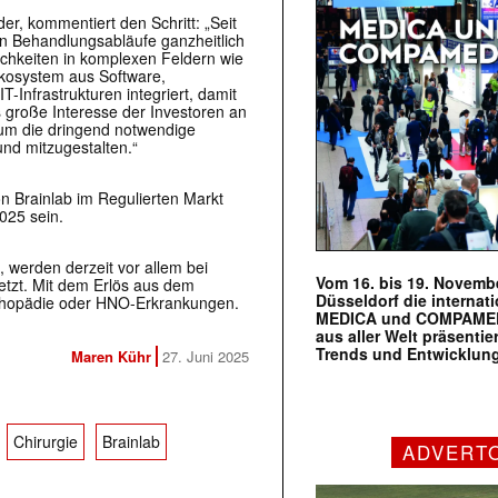
er, kommentiert den Schritt: „Seit
ken Behandlungsabläufe ganzheitlich
chkeiten in komplexen Feldern wie
Ökosystem aus Software,
T-Infrastrukturen integriert, damit
große Interesse der Investoren an
d, um die dringend notwendige
und mitzugestalten.“
on Brainlab im Regulierten Markt
025 sein.
, werden derzeit vor allem bei
Vom 16. bis 19. Novembe
tzt. Mit dem Erlös aus dem
Düsseldorf die internat
thopädie oder HNO-Erkrankungen.
MEDICA und COMPAMED s
aus aller Welt präsenti
Trends und Entwicklun
Maren Kühr
27. Juni 2025
Chirurgie
Brainlab
ADVERT