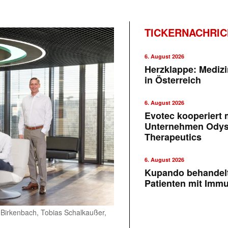
TICKERNACHRI
6. August 2026
Herzklappe: Medizi
in Österreich
6. August 2026
Evotec kooperiert m
Unternehmen Ody
Therapeutics
6. August 2026
Kupando behandelt
Patienten mit Imm
Birkenbach, Tobias Schalkaußer,