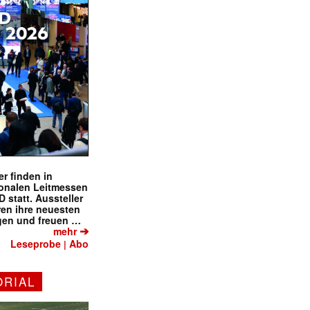
r finden in
ionalen Leitmessen
tatt. Aussteller
eren ihre neuesten
gen und freuen …
➔
mehr
Leseprobe
Abo
|
ORIAL