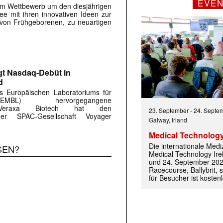
EVE
im Wettbewerb um den diesjährigen
lee mit ihren innovativen Ideen zur
von Frühgeborenen, zu neuartigen
gt Nasdaq-Debüt in
d
 Europäischen Laboratoriums für
(EMBL) hervorgegangene
n Veraxa Biotech hat den
23. September
-
24. Septe
r SPAC-Gesellschaft Voyager
Galway, Irland
Medical Technology
 |transkript-Newsletter jede Woche aktuell inf
Die internationale Med
SEN?
Medical Technology Ire
und 24. September 202
Racecourse, Ballybrit, st
für Besucher ist kosten
)