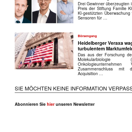
Drei Gewinner überzeugten 
Preis der Stiftung Familie K
KI-gestützten Überwachung 
Sensoren für …
Börsengang
Heidelberger Veraxa wa
turbulentem Marktumfel
Das aus der Forschung des
Molekularbiologie 
Onkologieunternehme
Zusammenschluss mit de
Acquisition …
Mit dem
SIE MÖCHTEN KEINE INFORMATION VERPAS
E-
Mail
Abonnieren Sie
hier
unseren Newsletter
(erforderlich