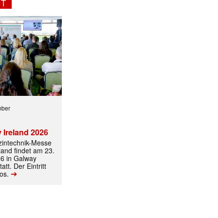
NT
mber
 Ireland 2026
ormiert.
izintechnik-Messe
land findet am 23.
6 in Galway
att. Der Eintritt
➔
los.