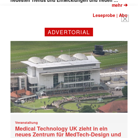
neuesten Trends und Entwicklungen und freuen …
➔
mehr
Leseprobe
Abo
|
ADVERTORIAL
Veranstaltung
Medical Technology UK zieht in ein
neues Zentrum für MedTech-Design und