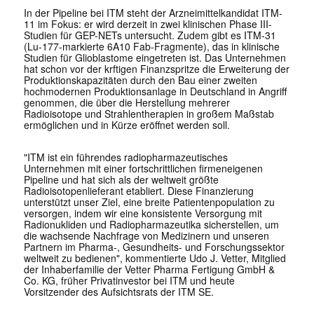
In der Pipeline bei ITM steht der Arzneimittelkandidat ITM-
11 im Fokus: er wird derzeit in zwei klinischen Phase III-
Studien für GEP-NETs untersucht. Zudem gibt es ITM-31
(Lu-177-markierte 6A10 Fab-Fragmente), das in klinische
Studien für Glioblastome eingetreten ist. Das Unternehmen
hat schon vor der krftigen Finanzspritze die Erweiterung der
Produktionskapazitäten durch den Bau einer zweiten
hochmodernen Produktionsanlage in Deutschland in Angriff
genommen, die über die Herstellung mehrerer
Radioisotope und Strahlentherapien in großem Maßstab
ermöglichen und in Kürze eröffnet werden soll.
"ITM ist ein führendes radiopharmazeutisches
Unternehmen mit einer fortschrittlichen firmeneigenen
Pipeline und hat sich als der weltweit größte
Radioisotopenlieferant etabliert. Diese Finanzierung
unterstützt unser Ziel, eine breite Patientenpopulation zu
versorgen, indem wir eine konsistente Versorgung mit
Radionukliden und Radiopharmazeutika sicherstellen, um
die wachsende Nachfrage von Medizinern und unseren
Partnern im Pharma-, Gesundheits- und Forschungssektor
weltweit zu bedienen", kommentierte Udo J. Vetter, Mitglied
der Inhaberfamilie der Vetter Pharma Fertigung GmbH &
Co. KG, früher Privatinvestor bei ITM und heute
Vorsitzender des Aufsichtsrats der ITM SE.