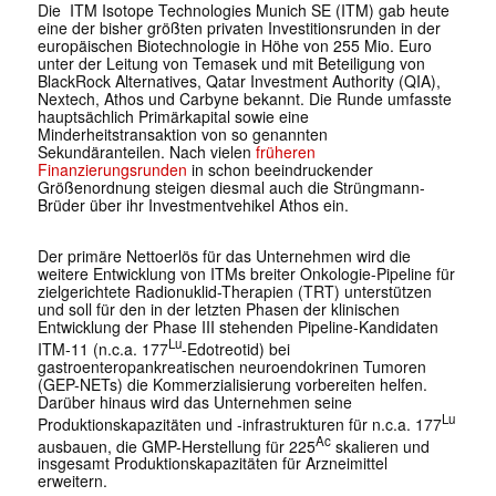
Die ITM Isotope Technologies Munich SE (ITM) gab heute
eine der bisher größten privaten Investitionsrunden in der
europäischen Biotechnologie in Höhe von 255 Mio. Euro
unter der Leitung von Temasek und mit Beteiligung von
BlackRock Alternatives, Qatar Investment Authority (QIA),
Nextech, Athos und Carbyne bekannt. Die Runde umfasste
hauptsächlich Primärkapital sowie eine
Minderheitstransaktion von so genannten
Sekundäranteilen. Nach vielen
früheren
Finanzierungsrunden
in schon beeindruckender
Größenordnung steigen diesmal auch die Strüngmann-
Brüder über ihr Investmentvehikel Athos ein.
Der primäre Nettoerlös für das Unternehmen wird die
weitere Entwicklung von ITMs breiter Onkologie-Pipeline für
zielgerichtete Radionuklid-Therapien (TRT) unterstützen
und soll für den in der letzten Phasen der klinischen
Entwicklung der Phase III stehenden Pipeline-Kandidaten
Lu
ITM-11 (n.c.a. 177
-Edotreotid) bei
gastroenteropankreatischen neuroendokrinen Tumoren
(GEP-NETs) die Kommerzialisierung vorbereiten helfen.
Darüber hinaus wird das Unternehmen seine
Lu
Produktionskapazitäten und -infrastrukturen für n.c.a. 177
Ac
ausbauen, die GMP-Herstellung für 225
skalieren und
insgesamt Produktionskapazitäten für Arzneimittel
erweitern.