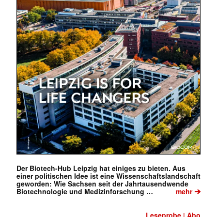
Mit dem |transkript-Newsletter
jede Woche aktuell informiert.
E-
Mail
(erforderlich)
Der Biotech-Hub Leipzig hat einiges zu bieten. Aus
einer politischen Idee ist eine Wissenschaftslandschaft
geworden: Wie Sachsen seit der Jahrtausendwende
➔
Biotechnologie und Medizinforschung …
mehr
Leseprobe
Abo
|