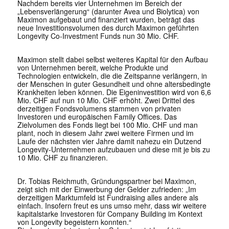
Nachdem bereits vier Unternehmen im Bereich der
„Lebensverlängerung“ (darunter Avea und Biolytica) von
Maximon aufgebaut und finanziert wurden, beträgt das
neue Investitionsvolumen des durch Maximon geführten
Longevity Co-Investment Funds nun 30 Mio. CHF.
Maximon stellt dabei selbst weiteres Kapital für den Aufbau
von Unternehmen bereit, welche Produkte und
Technologien entwickeln, die die Zeitspanne verlängern, in
der Menschen in guter Gesundheit und ohne altersbedingte
Krankheiten leben können. Die Eigeninvestition wird von 6,6
Mio. CHF auf nun 10 Mio. CHF erhöht. Zwei Drittel des
derzeitigen Fondsvolumens stammen von privaten
Investoren und europäischen Family Offices. Das
Zielvolumen des Fonds liegt bei 100 Mio. CHF und man
plant, noch in diesem Jahr zwei weitere Firmen und im
Laufe der nächsten vier Jahre damit nahezu ein Dutzend
Longevity-Unternehmen aufzubauen und diese mit je bis zu
10 Mio. CHF zu finanzieren.
Dr. Tobias Reichmuth, Gründungspartner bei Maximon,
zeigt sich mit der Einwerbung der Gelder zufrieden: „Im
derzeitigen Marktumfeld ist Fundraising alles andere als
einfach. Insofern freut es uns umso mehr, dass wir weitere
kapitalstarke Investoren für Company Building im Kontext
von Longevity begeistern konnten.“