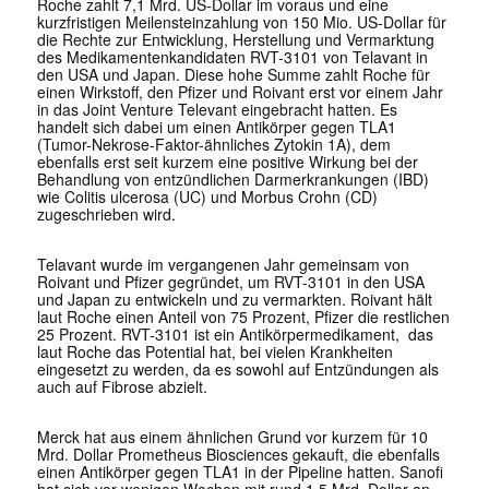
Roche zahlt 7,1 Mrd. US-Dollar im voraus und eine
kurzfristigen Meilensteinzahlung von 150 Mio. US-Dollar für
die Rechte zur Entwicklung, Herstellung und Vermarktung
des Medikamentenkandidaten RVT-3101 von Telavant in
den USA und Japan. Diese hohe Summe zahlt Roche für
einen Wirkstoff, den Pfizer und Roivant erst vor einem Jahr
in das Joint Venture Televant eingebracht hatten. Es
handelt sich dabei um einen Antikörper gegen TLA1
(Tumor-Nekrose-Faktor-ähnliches Zytokin 1A), dem
ebenfalls erst seit kurzem eine positive Wirkung bei der
Behandlung von entzündlichen Darmerkrankungen (IBD)
wie Colitis ulcerosa (UC) und Morbus Crohn (CD)
zugeschrieben wird.
Telavant wurde im vergangenen Jahr gemeinsam von
Roivant und Pfizer gegründet, um RVT-3101 in den USA
und Japan zu entwickeln und zu vermarkten. Roivant hält
laut Roche einen Anteil von 75 Prozent, Pfizer die restlichen
25 Prozent. RVT-3101 ist ein Antikörpermedikament, das
laut Roche das Potential hat, bei vielen Krankheiten
eingesetzt zu werden, da es sowohl auf Entzündungen als
auch auf Fibrose abzielt.
Merck hat aus einem ähnlichen Grund vor kurzem für 10
Mrd. Dollar Prometheus Biosciences gekauft, die ebenfalls
einen Antikörper gegen TLA1 in der Pipeline hatten. Sanofi