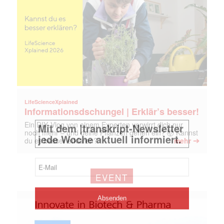
LifeScienceXplained
Informationsdschungel | Erklär’s besser!
Ein DIY‑Vlog von einem Experten verwirrt dich nur
noch mehr – und deine Pflanzen gehen ein? 🤯 Kannst
➔
du es besser erklären?
mehr
EVENT