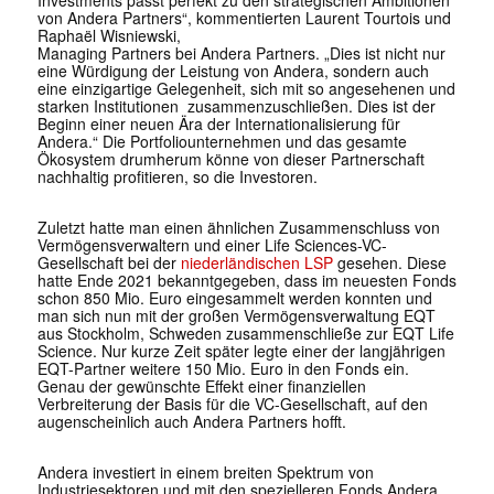
Investments passt perfekt zu den strategischen Ambitionen
von Andera Partners“, kommentierten Laurent Tourtois und
Raphaël Wisniewski,
Managing Partners bei Andera Partners. „Dies ist nicht nur
eine Würdigung der Leistung von Andera, sondern auch
eine einzigartige Gelegenheit, sich mit so angesehenen und
starken Institutionen zusammenzuschließen. Dies ist der
Beginn einer neuen Ära der Internationalisierung für
Andera.“ Die Portfoliounternehmen und das gesamte
Ökosystem drumherum könne von dieser Partnerschaft
nachhaltig profitieren, so die Investoren.
Zuletzt hatte man einen ähnlichen Zusammenschluss von
Vermögensverwaltern und einer Life Sciences-VC-
Gesellschaft bei der
niederländischen LSP
gesehen. Diese
hatte Ende 2021 bekanntgegeben, dass im neuesten Fonds
schon 850 Mio. Euro eingesammelt werden konnten und
man sich nun mit der großen Vermögensverwaltung EQT
aus Stockholm, Schweden zusammenschließe zur EQT Life
Science. Nur kurze Zeit später legte einer der langjährigen
EQT-Partner weitere 150 Mio. Euro in den Fonds ein.
Genau der gewünschte Effekt einer finanziellen
Verbreiterung der Basis für die VC-Gesellschaft, auf den
augenscheinlich auch Andera Partners hofft.
Andera investiert in einem breiten Spektrum von
Industriesektoren und mit den spezielleren Fonds Andera