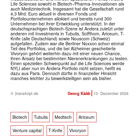
Life Sciences sowohl in Biotech-/Pharma-Innovationen als
auch Medizintechnik. Insgesamt hat die Gesellschaft rund
4,3 Mrd. Euro aktuell in diversen Fonds und
Portfoliounternehmen allokiert und bereits rund 300
Unternehmen bei ihrer Entwicklung unterstützt. In der
deutschsprachigen Biotech-Szene ist Andera zuletzt unter
anderen mit Investments in Tubulis, SciRhom, Ariceum, T-
Knife (alle Deutschland) sowie Nouscom (Schweiz)
aufgefallen. Zudem war die Berliner Noxxon schon einmal
Teil des Portfolios, und die bei Alzheimer gescheiterte
Vivoryon gehört weiterhin dazu mit einer neuen Chance,
ihren Ansatz bei bestimmten Nierenerkrankungen zu testen.
Einen speziellen Schwerpunkt auf die Life Sciences werde
NYLI aber nun im Andera Portfolio nicht setzen, heißt es
dazu aus Paris. Dennoch dürfte in finanzieller Hinsicht
manches leichter zu bewerkstelligen sein als bisher.
© |transkript.de
Georg Kääb
13. Dezember 2024
Biotech
Tubulis
Medtech
Ariceum
Venture capital
T-Knife
Vivoryon