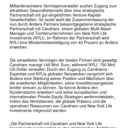
Milliardenschwere Vermögenverwalter suchen Zugang zum
attraktiven Gesundheitsmarkt über eine strategische
Partnerschaft mit gut eingeführten Venture-Kapital-
Gesellschaften. So lautet wohl die Zusammenfassung der
nun durch Andera Partners bekanntgegebene strategische
Partnerschaft mit Candriam, einem globalen Multi-Asset-
Manager und Tochterunternehmen von New York Life
Investments (NYLI). Im Rahmen der Partnerschaft wird
NYLI eine Minderheitsbeteiligung von 40 Prozent an Andera
erwerben.
Die verwalteten Vermögen der beiden Firmen sind gewaltig:
Candriam managt 149 Mrd. Euro, während NYLI 750 Mrd.
US-Dollar verwaltet. Durch den Zugang zu Candriams
Expertise und NYLIs globalen Netzwerken verspricht sich
Andera eine Stärkung seiner Position und Wachstum über
die erweiterten Möglichkeiten, seine Investitionsangebote
breiter streuen zu können. So könne Andera den
Kundenstamm erweitern und seine europäischen und
internationalen Private-Equity-Strategien weiterentwickeln,
indem das Vertriebsnetz, die globale Präsenz und die
operativen Ressourcen von Candriam und New York Life
Investments mitgenutzt werden.
„Die Partnerschaft mit Candriam und New York Life