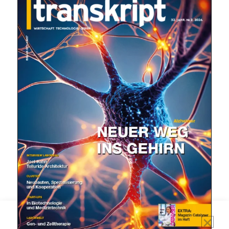
Mit dem |transkript-Newsletter
jede Woche aktuell informiert.
E-
Mail
(erforderlich)