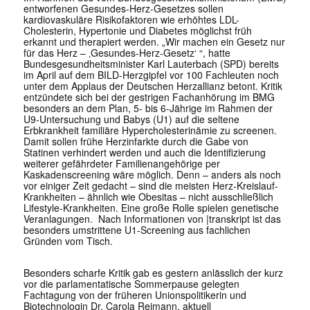
entworfenen Gesundes-Herz-Gesetzes sollen
kardiovaskuläre Risikofaktoren wie erhöhtes LDL-
Cholesterin, Hypertonie und Diabetes möglichst früh
erkannt und therapiert werden. „Wir machen ein Gesetz nur
für das Herz – ‚Gesundes-Herz-Gesetz‘ “, hatte
Bundesgesundheitsminister Karl Lauterbach (SPD) bereits
im April auf dem BILD-Herzgipfel vor 100 Fachleuten noch
unter dem Applaus der Deutschen Herzallianz betont. Kritik
entzündete sich bei der gestrigen Fachanhörung im BMG
besonders an dem Plan, 5- bis 6-Jährige im Rahmen der
U9-Untersuchung und Babys (U1) auf die seltene
Erbkrankheit familiäre Hypercholesterinämie zu screenen.
Damit sollen frühe Herzinfarkte durch die Gabe von
Statinen verhindert werden und auch die Identifizierung
weiterer gefährdeter Familienangehörige per
Kaskadenscreening wäre möglich. Denn – anders als noch
vor einiger Zeit gedacht – sind die meisten Herz-Kreislauf-
Krankheiten – ähnlich wie Obesitas – nicht ausschließlich
Lifestyle-Krankheiten. Eine große Rolle spielen genetische
Veranlagungen. Nach Informationen von |transkript ist das
besonders umstrittene U1-Screening aus fachlichen
Gründen vom Tisch.
Besonders scharfe Kritik gab es gestern anlässlich der kurz
vor die parlamentatische Sommerpause gelegten
Fachtagung von der früheren Unionspolitikerin und
Biotechnologin Dr. Carola Reimann, aktuell