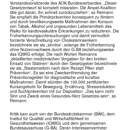
Vorstandsvorsitzende des AOK-Bundesverbandes. „Dieser
Gesetzentwurf ist komplett missraten. Die Ampel-Koalition
täte gut daran, ihn schnell zurückzuziehen“, so Reimann.
Sie empfahl die Primärprävention konsequent zu fördern
und durch bevölkerungsweite Maßnahmen den Konsum
von Tabak, Alkohol und ungesunden Lebensmitteln das
Risiko für kardiovaskuläre Erkrankungen zu reduzieren. Die
Früherkennungsuntersuchungen und damit vermutlich
forcierte Verschreibung von Cholesterinsenkern
bezeichnete sie als „sinnlos“, solange die Früherkennung
ohne Nutzennachweis durch den G-BA beziehungsweise
das IQWIG erfolge. Die nach Worten Reimanns
„detaillierten medizinischen Vorgaben für den breiten
Einsatz von Statinen“ durch den Gesetzgeber bezeichnete
sie als „Staatsmedizin nach dem Rezept Pillen statt
Prävention“. Es sei eine Zweckentfremdung der
Präventionsgelder für diagnostische und kurative
Maßnahmen. Damit stünden die 100.000 zertifizierten
Kursangebote für Bewegung, Ernährung, Stressreduktion
und Suchtprävention mit zur Disposition. „Das kann nicht
Sinn und Zweck eines Gesundes-Herz Gesetzes-sein“, so
Reimann.
Kritik kam auch von der Bundesärztekammer (BÄK), dem
Institut für Qualität und Wirtschaftlichkeit im
Gesundheitswesen (IQWiG) und dem gemeinsamen
Bundesausschuss (G-BA). Deren Interessenvertreter