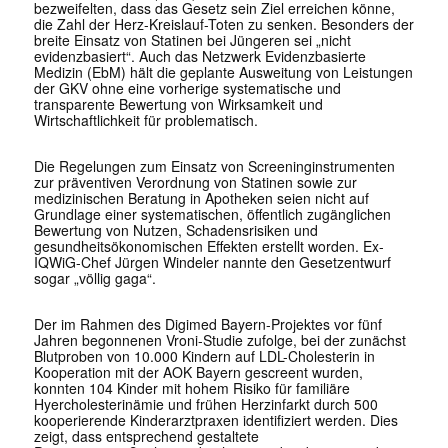
bezweifelten, dass das Gesetz sein Ziel erreichen könne,
die Zahl der Herz-Kreislauf-Toten zu senken. Besonders der
breite Einsatz von Statinen bei Jüngeren sei „nicht
evidenzbasiert“. Auch das Netzwerk Evidenzbasierte
Medizin (EbM) hält die geplante Ausweitung von Leistungen
der GKV ohne eine vorherige systematische und
transparente Bewertung von Wirksamkeit und
Wirtschaftlichkeit für problematisch.
Die Regelungen zum Einsatz von Screeninginstrumenten
zur präventiven Verordnung von Statinen sowie zur
medizinischen Beratung in Apotheken seien nicht auf
Grundlage einer systematischen, öffentlich zugängli­chen
Bewertung von Nutzen, Schadensrisiken und
gesundheitsökonomischen Effekten erstellt worden. Ex-
IQWiG-Chef Jürgen Windeler nannte den Gesetzentwurf
sogar „völlig gaga“.
Der im Rahmen des Digimed Bayern-Projektes vor fünf
Jahren begonnenen Vroni-Studie zufolge, bei der zunächst
Blutproben von 10.000 Kindern auf LDL-Cholesterin in
Kooperation mit der AOK Bayern gescreent wurden,
konnten 104 Kinder mit hohem Risiko für familiäre
Hyercholesterinämie und frühen Herzinfarkt durch 500
kooperierende Kinderarztpraxen identifiziert werden. Dies
zeigt, dass entsprechend gestaltete