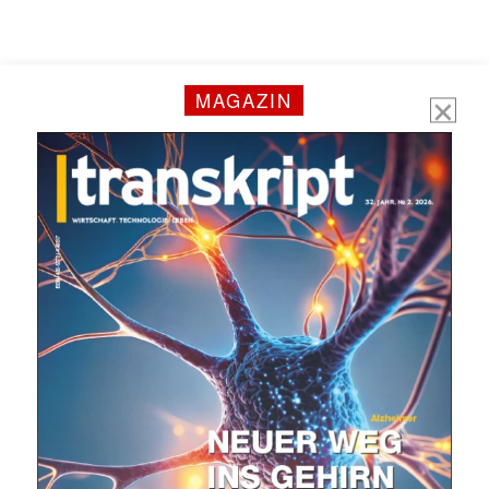
MAGAZIN
Mit dem |transkript-Newsletter
jede Woche aktuell informiert.
E-
Mail
(erforderlich)