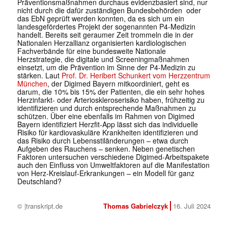
Präventionsmaßnahmen durchaus evidenzbasiert sind, nur
nicht durch die dafür zuständigen Bundesbehörden oder
das EbN geprüft werden konnten, da es sich um ein
landesgefördertes Projekt der sogenannten P4-Medizin
handelt. Bereits seit geraumer Zeit trommeln die in der
Nationalen Herzallianz organisierten kardiologischen
Fachverbände für eine bundesweite Nationale
Herzstrategie, die digitale und Screeningmaßnahmen
einsetzt, um die Prävention im Sinne der P4-Medizin zu
stärken. Laut
Prof. Dr. Heribert Schunkert vom Herzzentrum
München
, der Digimed Bayern mitkoordiniert, geht es
darum, die 10% bis 15% der Patienten, die ein sehr hohes
Herzinfarkt- oder Arterioskleroserisiko haben, frühzeitig zu
identifizieren und durch entsprechende Maßnahmen zu
schützen. Über eine ebenfalls im Rahmen von Digimed
Bayern identifiziert Herzfit-App lässt sich das individuelle
Risiko für kardiovaskuläre Krankheiten identifizieren und
das Risiko durch Lebensstiländerungen – etwa durch
Aufgeben des Rauchens – senken. Neben genetischen
Faktoren untersuchen verschiedene Digimed-Arbeitspakete
auch den Einfluss von Umweltfaktoren auf die Manifestation
von Herz-Kreislauf-Erkrankungen – ein Modell für ganz
Deutschland?
© |transkript.de
Thomas Gabrielczyk
16. Juli 2024